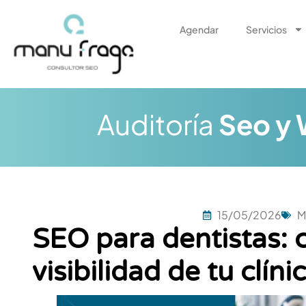
Ir
al
Agendar
Servicios
contenido
Auditoría
Seo y
15/05/2026
M
SEO para dentistas: 
visibilidad de tu clíni