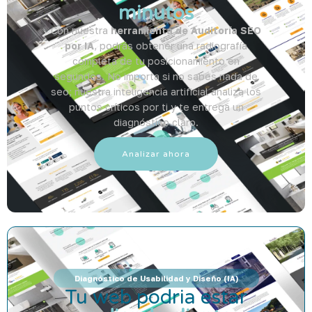
minutos
Con nuestra
herramienta de Auditoría SEO
por IA
, podrás obtener una radiografía
completa de tu posicionamiento en
segundos. No importa si no sabes nada de
seo; nuestra inteligencia artificial analiza los
puntos críticos por ti y te entrega un
diagnóstico claro.
Analizar ahora
Diagnóstico de Usabilidad y Diseño (IA)
Tu web podria estar