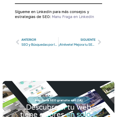
Sígueme en LinkedIn para más consejos y
estrategias de SEO:
Manu Fraga en LinkedIn
Prev
Next
ANTERIOR
SIGUIENTE
SEO y Búsquedas por Intención: La Clave para Destacar Online
¡Atrévete! Mejora tu SEO móvil y en dispositivos portátiles
Auditoría SEO gratuita con (IA)
Descubre si tu web
tiene errores
en solo 2