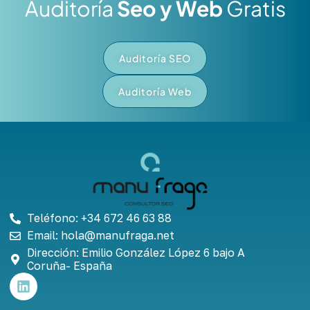
Auditoría
Seo y Web
Gratis
Auditoría SEO
Auditoría Web
Teléfono: +34 672 46 63 88
Email: hola@manufraga.net
Dirección: Emilio González López 6 bajo A
Coruña- España
L
i
n