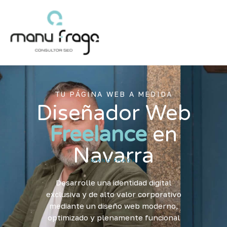
Ir
al
contenido
TU PÁGINA WEB A MEDIDA
Diseñador Web
Freelance
en
Navarra
MANU FRAGA
Desarrolle una identidad digital
exclusiva y de alto valor corporativo
mediante un diseño web moderno,
optimizado y plenamente funcional