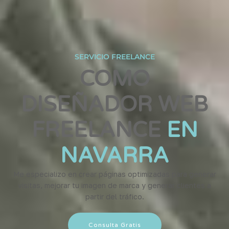
SERVICIO FREELANCE
COMO
DISEÑADOR WEB
FREELANCE
EN
NAVARRA
Me especializo en crear páginas optimizadas para generar
visitas, mejorar tu imagen de marca y generar clientes a
partir del tráfico.
Consulta Gratis