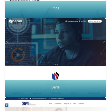
i tics
Daris