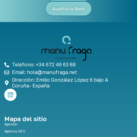
Auditoría Web
Teléfono: +34 672 46 63 88
Email: hola@manufraga.net
Dirección: Emilio González López 6 bajo A
Coruña- España
L
i
n
k
e
Mapa del sitio
d
Agendar
i
Agencia SEO
n