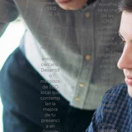
consulto
WordPre
r SEO
ss es una
local
, sé
de las
la
CMS
necesida
más
d de
populare
posicion
s para
ar tu
desarroll
marca en
ar
tu
páginas,
entorno
pero
cercano.
precisa
Desarroll
una
o
ajuste
métodos
adecuad
de SEO
a para
local que
alcanzar
contemp
su
lan la
máximo
mejora
potencia
de tu
l.
presenci
Como
a en
consulto
Google