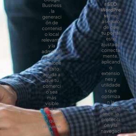
r SEO
Business
WordPre
, la
ss
, me
generaci
aseguro
ón de
de que
contenid
tu portal
o local
esté
relevante
ajustado
y la
correcta
administr
mente,
ación de
aplicand
opinione
o
s. Esto
extensio
ayuda a
nes y
que tu
utilidade
comerci
s que
o sea
optimiza
más
n la
visible
perform
para las
ance, la
persona
protecci
s que
ón y la
requiere
navegaci
n