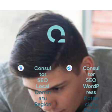
Consul
Consul
tor
tor
SEO
SEO
Local
WordP
Domin
ress
a tu
Poten
Región
cia tu
Portal
Como