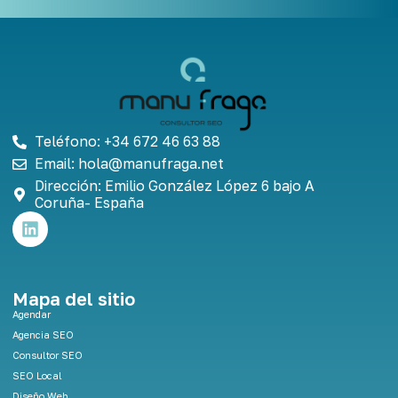
Teléfono: +34 672 46 63 88
Email: hola@manufraga.net
Dirección: Emilio González López 6 bajo A
Coruña- España
L
i
n
k
e
Mapa del sitio
d
Agendar
i
Agencia SEO
n
Consultor SEO
SEO Local
Diseño Web