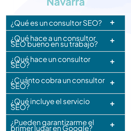
Navarra
i
d
a
d
¿Qué es un consultor SEO?
¿Qué hace a un consultor
SEO bueno en su trabajo?
¿Qué hace un consultor
SEO?
¿Cuánto cobra un consultor
SEO?
¿Qué incluye el servicio
SEO?
¿Pueden garantizarme el
primer lugar en Google?