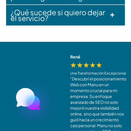
¿Qué sucede si quiero dejar
el servicio?
Elena
René
★
★
★
★
★
★
★
★
★
★
Un Retorno de Inversión Increíble
Una Transformación Excepcional
Mi inversión en
“Descubrí el posicionamiento
Posicionamiento Web
Web con Manu en un
Avanzado con Manu Fraga ha
momento crucial para mi
demostrado ser invaluable.
empresa. Su enfoque
He experimentado un buen
avanzado de SEO no solo
retorno de inversión en
mejoró nuestra visibilidad
términos de visibilidad y
online, sino que también nos
tráfico. ¡Si buscas resultados
guió hacia un crecimiento
tangibles, Manu es la
casi personal. Manu no solo