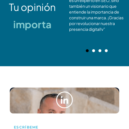
elección acertada!
es un experto en SEO, sino
Tu opinión
también un visionario que
entiende la importancia de
construir una marca. ¡Gracias
importa
por revolucionar nuestra
presencia digital!v”
ESCRÍBEME