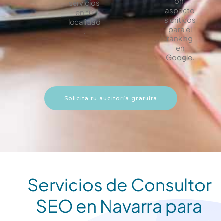
ón,
servicios
aspecto
en tu
s críticos
localidad
para el
.
ranking
en
Google.
Solicita tu auditoría gratuita
Servicios de Consultor
SEO en Navarra para