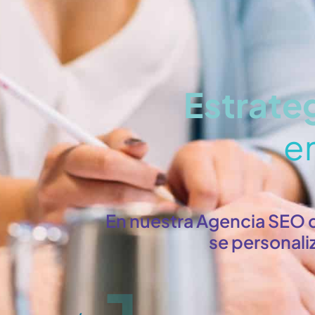
Estrate
en
En nuestra Agencia SEO 
se personali