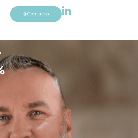
Contacto
+
%