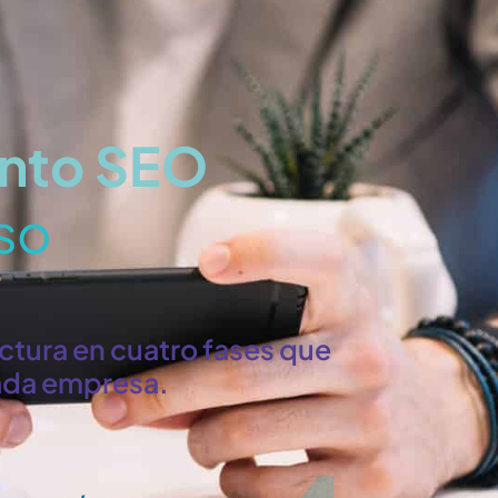
ento SEO
aso
tura en cuatro fases que
cada empresa.