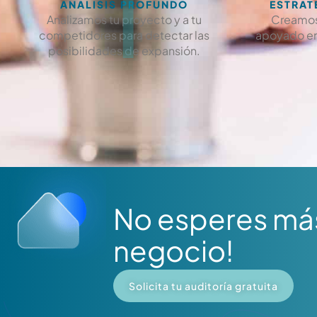
1
ANÁLISIS PROFUNDO
ESTRAT
Analizamos tu proyecto y a tu
Creamos
competidores para detectar las
apoyado en
posibilidades de expansión.
No esperes más
negocio!
Solicita tu auditoría gratuita