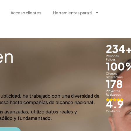
Acceso clientes
Herramientas para ti
234
en
Personas
Felices
100
Clientes
Satisfechos
178
Proyectos
Realizados
ublicidad, he trabajado con una diversidad de
4.9
rassa hasta compañías de alcance nacional.
s avanzadas, utilizo datos reales y
Confianza
 sólido y fundamentado.