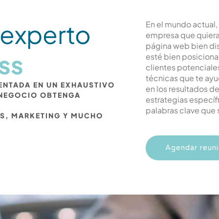
 experto
En el mundo actual,
empresa que quiera 
página web bien dise
ss
esté bien posiciona
clientes potencial
técnicas que te ayu
TENTADA EN UN EXHAUSTIVO
en los resultados d
 NEGOCIO OBTENGA
estrategias específi
palabras clave que 
S, MARKETING Y MUCHO
Agendar reun