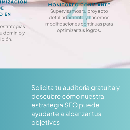
4
IMIZACIÓN
MONITOREO CONSTANTE
DE
Supervisamos tu proyecto
O EN
detalladamente y hacemos
S
modificaciones continuas para
estrategias
optimizar tus logros.
tu dominio y
ición.
Solicita tu auditoría gratuita y
descubre cómo nuestra
estrategia SEO puede
ayudarte a alcanzar tus
objetivos