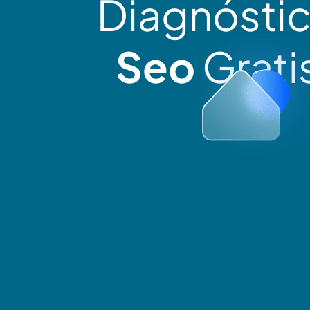
Diagnósti
Seo
Grati