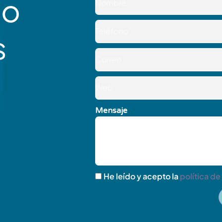
co
s
Mensaje
He leído y acepto la
política de