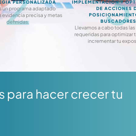
2
3
EGIA PERSONALIZADA
IMPLEMENTACIÓN Y OPT
 un programa adaptado
DE ACCIONES 
 evidencia precisa y metas
POSICIONAMIENT
BUSCADORE
definidas.
Llevamos a cabo todas las 
requeridas para optimizar 
incrementar tu expos
 para hacer crecer tu