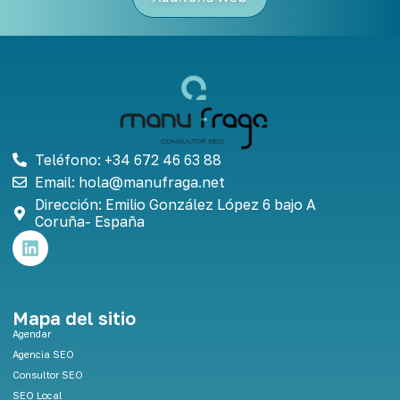
Teléfono: +34 672 46 63 88
Email: hola@manufraga.net
Dirección: Emilio González López 6 bajo A
Coruña- España
L
i
n
k
e
Mapa del sitio
d
Agendar
i
Agencia SEO
n
Consultor SEO
SEO Local