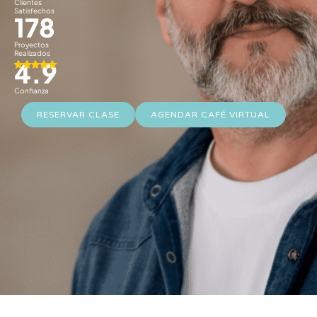
Clientes
Satisfechos
178
Proyectos
Realizados
4.9
Confianza
RESERVAR CLASE
AGENDAR CAFÉ VIRTUAL