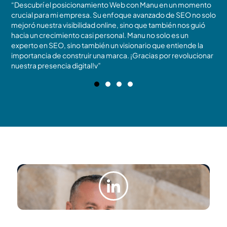
“Descubrí el posicionamiento Web con Manu en un momento
N
crucial para mi empresa. Su enfoque avanzado de SEO no solo
t
mejoró nuestra visibilidad online, sino que también nos guió
m
!
hacia un crecimiento casi personal. Manu no solo es un
c
experto en SEO, sino también un visionario que entiende la
r
importancia de construir una marca. ¡Gracias por revolucionar
b
nuestra presencia digital!v”