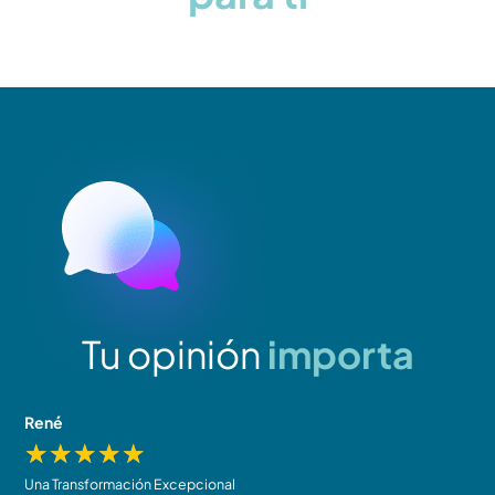
Tu opinión
importa
René
J
★
★
★
★
★
Una Transformación Excepcional
R