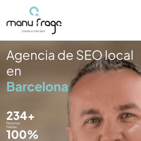
Ir
al
contenido
Agencia de SEO local
en
Barcelona
234
+
Personas
Felices
100
%