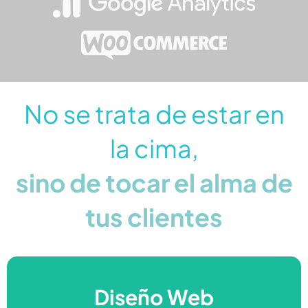
No se trata de estar en
la cima,
sino de tocar el alma de
tus clientes
Seo Avanzado
Diseño Web