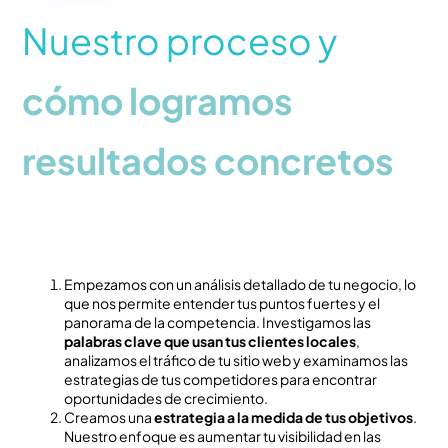
d
Nuestro proceso y
a
d
cómo logramos
resultados concretos
Empezamos con un análisis detallado de tu negocio, lo
que nos permite entender tus puntos fuertes y el
panorama de la competencia. Investigamos las
palabras clave que usan tus clientes locales
,
analizamos el tráfico de tu sitio web y examinamos las
estrategias de tus competidores para encontrar
oportunidades de crecimiento.
Creamos una
estrategia a la medida de tus objetivos
.
Nuestro enfoque es aumentar tu visibilidad en las