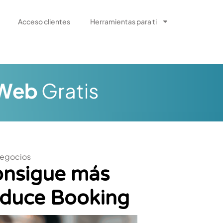
Acceso clientes
Herramientas para ti
 Web
Gratis
egocios
onsigue más
reduce Booking