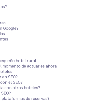
tas?
eras
en Google?
das
entes
pequeño hotel rural
 el momento de actuar es ahora
hoteles
o en SEO?
 con el SEO?
ia con otros hoteles?
a SEO?
s plataformas de reservas?