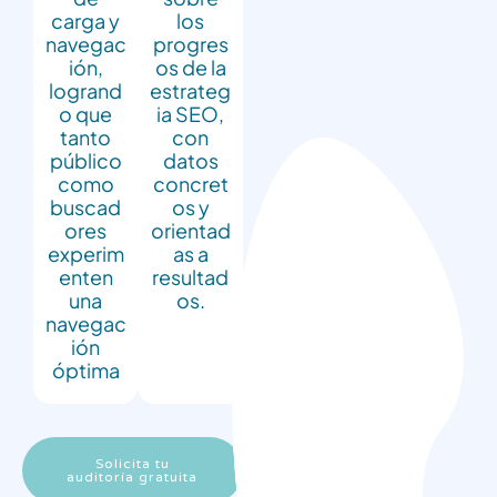
carga y
los
navegac
progres
ión,
os de la
logrand
estrateg
o que
ia SEO,
tanto
con
público
datos
como
concret
buscad
os y
ores
orientad
experim
as a
enten
resultad
una
os.
navegac
ión
óptima
Solicita tu
auditoría gratuita