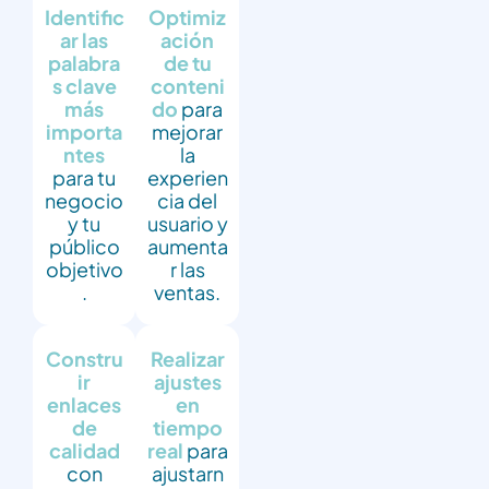
Identific
Optimiz
ar las
ación
palabra
de tu
s clave
conteni
más
do
para
importa
mejorar
ntes
la
para tu
experien
negocio
cia del
y tu
usuario y
público
aumenta
objetivo
r las
.
ventas.
Constru
Realizar
ir
ajustes
enlaces
en
de
tiempo
calidad
real
para
con
ajustarn