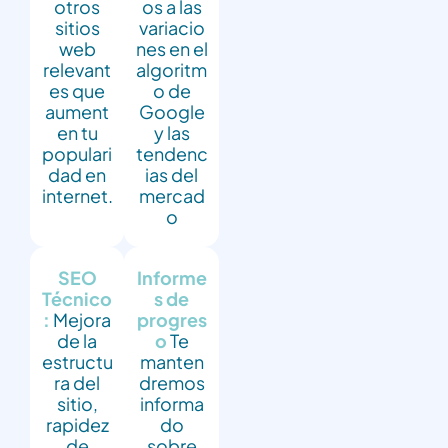
otros
os a las
sitios
variacio
web
nes en el
relevant
algoritm
es que
o de
aument
Google
en tu
y las
populari
tendenc
dad en
ias del
internet.
mercad
o
SEO
Informe
Técnico
s de
:
Mejora
progres
de la
o
Te
estructu
manten
ra del
dremos
sitio,
informa
rapidez
do
de
sobre