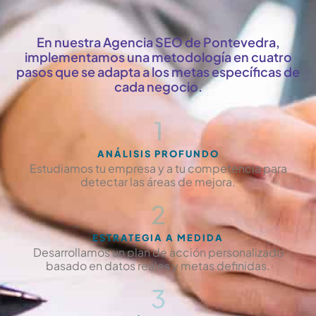
En nuestra Agencia SEO de Pontevedra,
implementamos una metodología en cuatro
pasos que se adapta a los metas específicas de
cada negocio.
1
ANÁLISIS PROFUNDO
Estudiamos tu empresa y a tu competencia para
detectar las áreas de mejora.
2
ESTRATEGIA A MEDIDA
Desarrollamos un plan de acción personalizado
basado en datos reales y metas definidas.
3