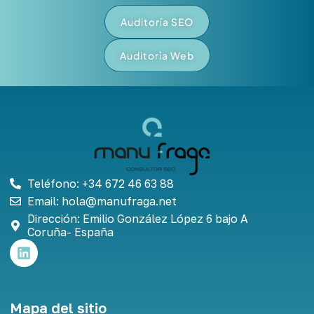
Auditoría SEO
Auditoría Web
Teléfono: +34 672 46 63 88
Email: hola@manufraga.net
Dirección: Emilio González López 6 bajo A
Coruña- España
L
i
n
k
e
Mapa del sitio