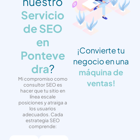
nuestro
Servicio
de SEO
en
¡Convierte tu
Ponteve
negocio en una
dra
?
máquina de
Mi compromiso como
ventas!
consultor SEO es
hacer que tu sitio en
línea escale
posiciones y atraiga a
los usuarios
adecuados. Cada
estrategia SEO
comprende: