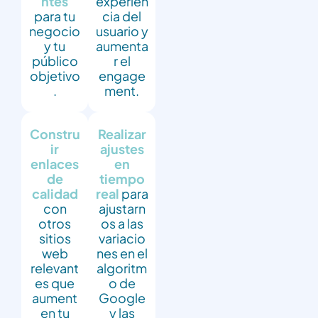
ntes
experien
para tu
cia del
negocio
usuario y
y tu
aumenta
público
r el
objetivo
engage
.
ment.
Constru
Realizar
ir
ajustes
enlaces
en
de
tiempo
calidad
real
para
con
ajustarn
otros
os a las
sitios
variacio
web
nes en el
relevant
algoritm
es que
o de
aument
Google
en tu
y las