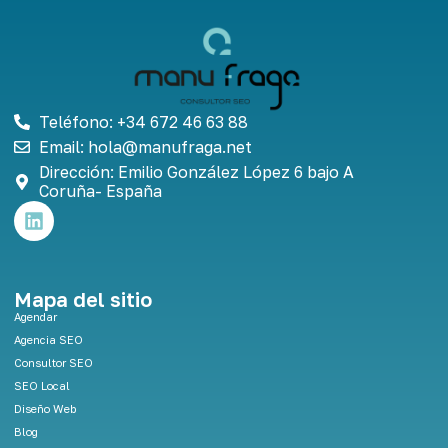
Teléfono: +34 672 46 63 88
Email: hola@manufraga.net
Dirección: Emilio González López 6 bajo A
Coruña- España
L
i
n
k
e
Mapa del sitio
d
Agendar
i
Agencia SEO
n
Consultor SEO
SEO Local
Diseño Web
Blog