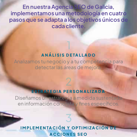
En nuestra Agencia SEO de Galicia,
implementamos una metodología en cuatro
pasos que se adapta a los objetivos únicos de
cada cliente.
1
ANÁLISIS DETALLADO
Analizamos tu negocio y a tu competencia para
detectar las áreas de mejora.
2
ESTRATEGIA PERSONALIZADA
Diseñamos un estrategia a medida sustentado
en información concreta y fines específicos.
3
IMPLEMENTACIÓN Y OPTIMIZACIÓN DE
ACCIONES SEO