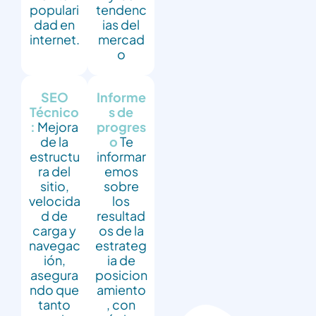
populari
tendenc
dad en
ias del
internet.
mercad
o
SEO
Informe
Técnico
s de
:
Mejora
progres
de la
o
Te
estructu
informar
ra del
emos
sitio,
sobre
velocida
los
d de
resultad
carga y
os de la
navegac
estrateg
ión,
ia de
asegura
posicion
ndo que
amiento
tanto
, con