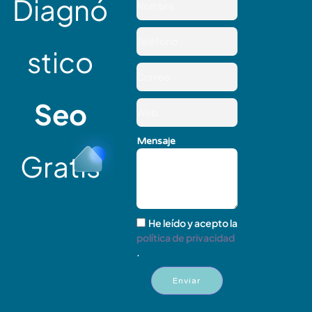
Diagnó
stico
Seo
Mensaje
Gratis
He leído y acepto la
política de privacidad
.
Enviar