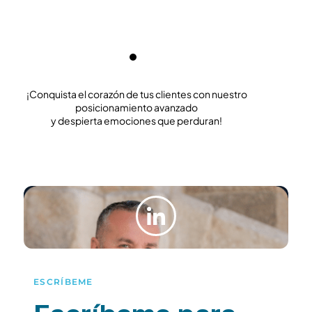
que entiende la importancia de construir una marca.
aq
¡Gracias por revolucionar nuestra presencia digital!v”
im
¡Conquista el corazón de tus clientes con nuestro
posicionamiento avanzado
y despierta emociones que perduran!
ESCRÍBEME