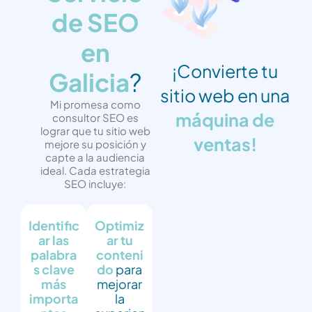
de SEO
en
¡Convierte tu
Galicia
?
sitio web en una
Mi promesa como
máquina de
consultor SEO es
lograr que tu sitio web
ventas!
mejore su posición y
capte a la audiencia
ideal. Cada estrategia
SEO incluye:
Identific
Optimiz
ar las
ar tu
palabra
conteni
s clave
do
para
más
mejorar
importa
la