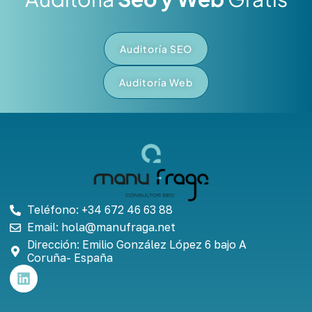
Auditoría SEO
Auditoría Web
Teléfono: +34 672 46 63 88
Email: hola@manufraga.net
Dirección: Emilio González López 6 bajo A
Coruña- España
L
i
n