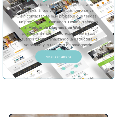
Una web bonita no siempre es una web
efectiva. Si tus visitas entran pero se van
sin contactar, es muy probable que tengas
un problema de usabilidad. Hemos diseñado
este
Módulo de Diagnóstico Web
para que
puedas entender cómo experimentan los
usuarios tu sitio, analizando la estructura, la
velocidad y la facilidad de navegación.
Analizar ahora