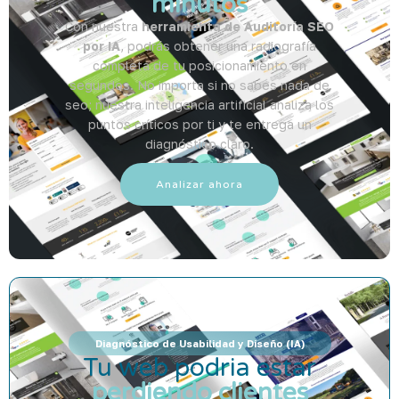
minutos
Con nuestra
herramienta de Auditoría SEO
por IA
, podrás obtener una radiografía
completa de tu posicionamiento en
segundos. No importa si no sabes nada de
seo; nuestra inteligencia artificial analiza los
puntos críticos por ti y te entrega un
diagnóstico claro.
Analizar ahora
Diagnóstico de Usabilidad y Diseño (IA)
Tu web podria estar
perdiendo clientes