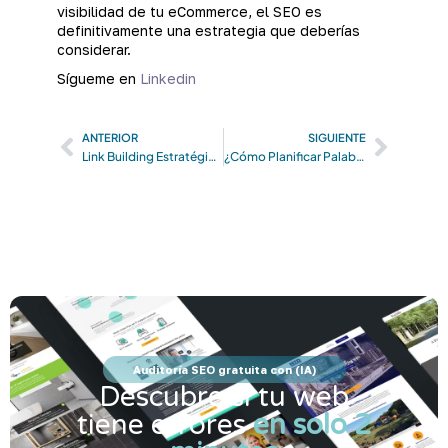
visibilidad de tu eCommerce, el SEO es
definitivamente una estrategia que deberías
considerar.
Sígueme en
Linkedin
Prev
Next
ANTERIOR
SIGUIENTE
Link Building Estratégico: Mejora tu SEO y Autoridad Online
¿Cómo Planificar Palabras Clave para SEO? Métodos y Herramientas
Auditoría SEO gratuita con (IA)
Descubre si tu web
tiene errores
en solo 2