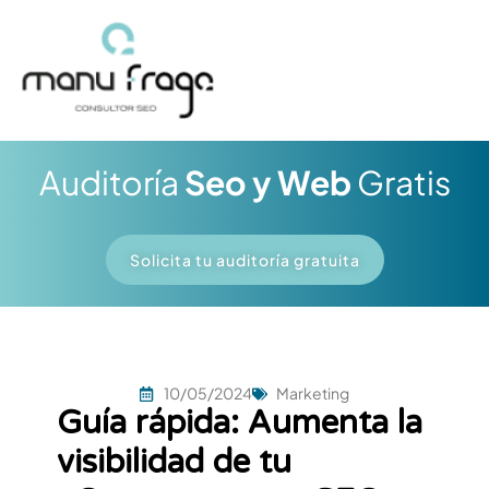
Ir
al
contenido
Auditoría
Seo y Web
Gratis
Solicita tu auditoría gratuita
10/05/2024
Marketing
Guía rápida: Aumenta la
visibilidad de tu