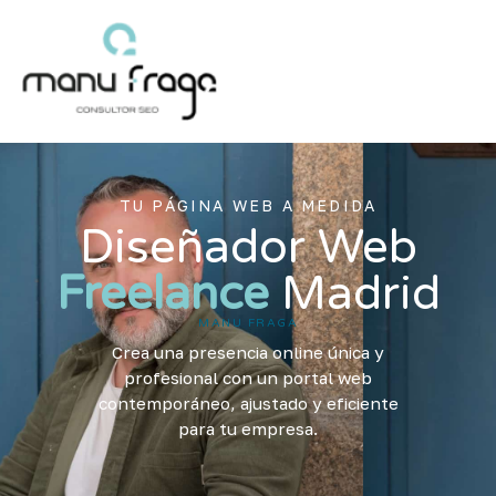
Ir
al
contenido
TU PÁGINA WEB A MEDIDA
Diseñador Web
Freelance
Madrid
MANU FRAGA
Crea una presencia online única y
profesional con un portal web
contemporáneo, ajustado y eficiente
para tu empresa.