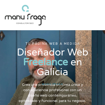
Ir
al
contenido
TU PÁGINA WEB A MEDIDA
Diseñador Web
Freelance
en
Galicia
Crea una presencia en línea única y
MANU FRAGA
con apariencia profesional con un
diseño web contemporáneo,
optimizado y funcional para tu negocio.