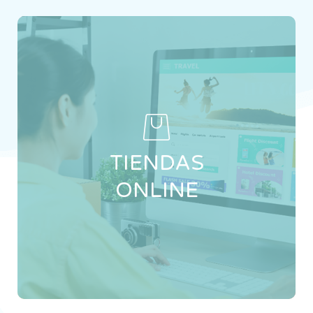
DETALLES
Diseño de tiendas online optimizados para
incrementar tus ventas, con navegación
intuitiva y sistemas de pago
TIENDAS
confiables.Creación de comercios electrónicos
optimizados para vender más, con interfaz
ONLINE
amigable y métodos de pago protegidos.
CONTACTO