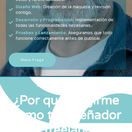
Diseño Web:
Creación de la maqueta y revisión
contigo.
Desarrollo y Programación:
Implementación de
todas las funcionalidades necesarias..
Pruebas y Lanzamiento:
Aseguramos que todo
funcione correctamente antes de publicar.
Manu Fraga
ATENCIÓN PERSONALIZADA
¿Por qué elegirme
como tu diseñador
web freelance en