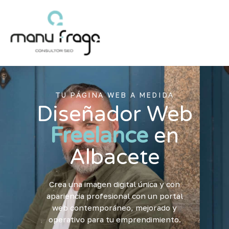
Ir
al
contenido
TU PÁGINA WEB A MEDIDA
Diseñador Web
Freelance
en
Albacete
Crea una imagen digital única y con
apariencia profesional con un portal
web contemporáneo, mejorado y
operativo para tu emprendimiento.