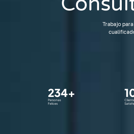
Consul
Trabajo para
cualifica
234
+
1
Personas
Client
Felices
Satisf