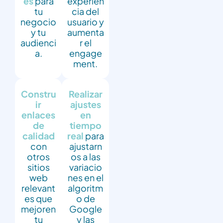
es
para
experien
tu
cia del
negocio
usuario y
y tu
aumenta
audienci
r el
a.
engage
ment.
Constru
Realizar
ir
ajustes
enlaces
en
de
tiempo
calidad
real
para
con
ajustarn
otros
os a las
sitios
variacio
web
nes en el
relevant
algoritm
es que
o de
mejoren
Google
tu
y las