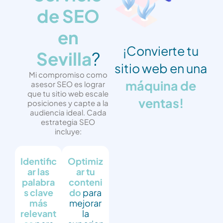
de SEO
en
¡Convierte tu
Sevilla
?
sitio web en una
Mi compromiso como
máquina de
asesor SEO es lograr
que tu sitio web escale
ventas!
posiciones y capte a la
audiencia ideal. Cada
estrategia SEO
incluye:
Identific
Optimiz
ar las
ar tu
palabra
conteni
s clave
do
para
más
mejorar
relevant
la