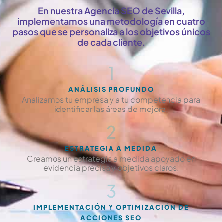
En nuestra Agencia SEO de Sevilla,
implementamos una metodología en cuatro
pasos que se personaliza a los objetivos únicos
de cada cliente.
1
ANÁLISIS PROFUNDO
Analizamos tu empresa y a tu competencia para
identificar las áreas de mejora.
2
ESTRATEGIA A MEDIDA
Creamos un estrategia a medida apoyado en
evidencia precisa y objetivos claros.
3
IMPLEMENTACIÓN Y OPTIMIZACIÓN DE
ACCIONES SEO