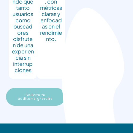
ndo que
, con
tanto
métricas
usuarios
claras y
como
enfocad
buscad
as en el
ores
rendimie
disfrute
nto.
n de una
experien
cia sin
interrup
ciones
Solicita tu
auditoría gratuita