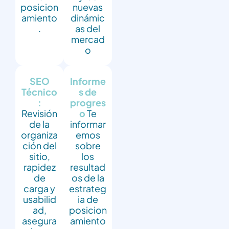
posicion
nuevas
amiento
dinámic
.
as del
mercad
o
SEO
Informe
Técnico
s de
:
progres
Revisión
o
Te
de la
informar
organiza
emos
ción del
sobre
sitio,
los
rapidez
resultad
de
os de la
carga y
estrateg
usabilid
ia de
ad,
posicion
asegura
amiento