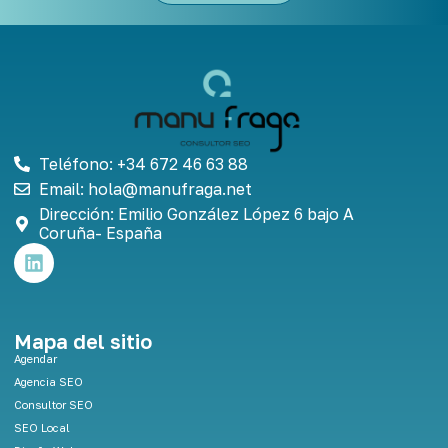
Teléfono: +34 672 46 63 88
Email: hola@manufraga.net
Dirección: Emilio González López 6 bajo A
Coruña- España
L
i
n
k
e
Mapa del sitio
d
Agendar
i
Agencia SEO
n
Consultor SEO
SEO Local