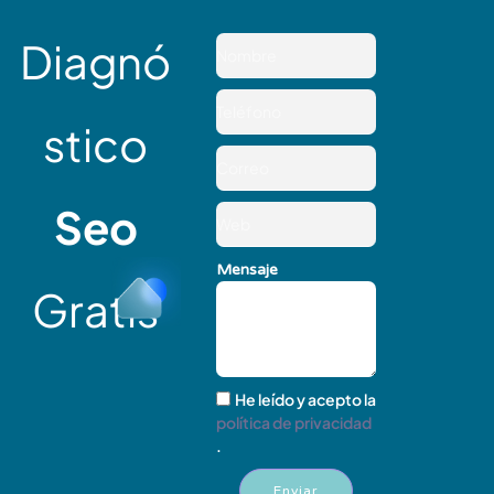
Diagnó
stico
Seo
Mensaje
Gratis
He leído y acepto la
política de privacidad
.
Enviar