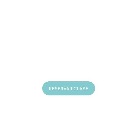
Consultorías de Negocio
35
€
Consultoría online de 1 hora
En directo
Privadas
Sobre tu proyecto
RESERVAR CLASE