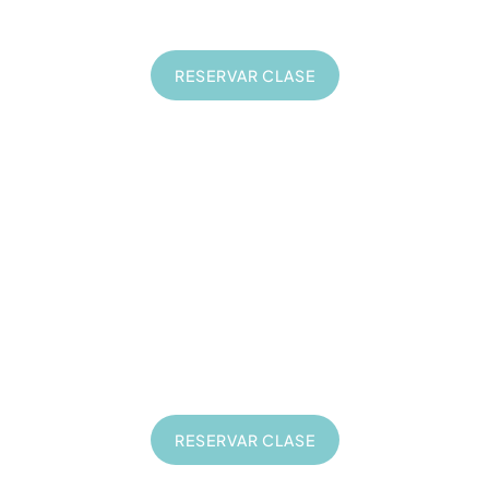
A tu ritmo
RESERVAR CLASE
Formación Web
20
€
Clases online de 1 hora
En directo
Privadas
A tu ritmo
RESERVAR CLASE