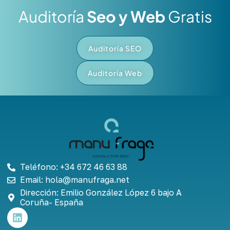
Auditoría
Seo y Web
Gratis
Auditoría SEO
Auditoría Web
Teléfono: +34 672 46 63 88
Email: hola@manufraga.net
Dirección: Emilio González López 6 bajo A
Coruña- España
L
i