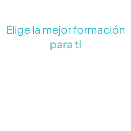
Elige la mejor formación
para ti
Formación seo
20
€
Clases online de 1 hora
En directo
Privadas