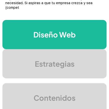
necesidad. Si aspiras a que tu empresa crezca y sea
{compet
Seo Avanzado
Diseño Web
Plan de Marketing
Estrategias
Marketing Digital
Contenidos