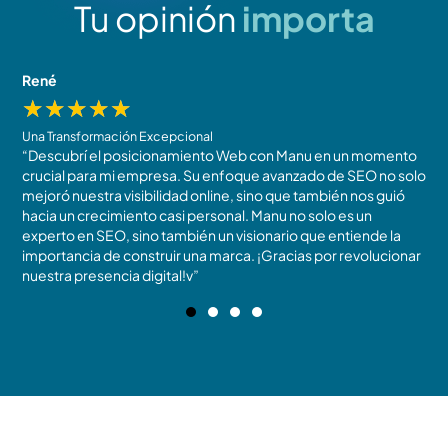
Tu opinión
importa
René
J
★
★
★
★
★
Una Transformación Excepcional
R
“Descubrí el posicionamiento Web con Manu en un momento
N
crucial para mi empresa. Su enfoque avanzado de SEO no solo
t
mejoró nuestra visibilidad online, sino que también nos guió
m
!
hacia un crecimiento casi personal. Manu no solo es un
c
experto en SEO, sino también un visionario que entiende la
r
importancia de construir una marca. ¡Gracias por revolucionar
b
nuestra presencia digital!v”