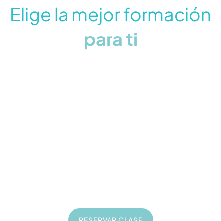
Elige la mejor formación
para ti
Formación seo
20
€
Clases online de 1 hora
En directo
Privadas
A tu ritmo
RESERVAR CLASE