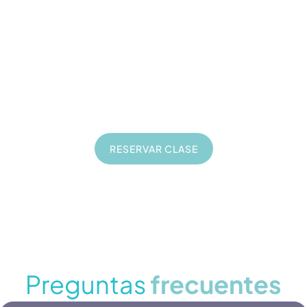
35
€
Consultoría online de 1 hora
En directo
Privadas
Sobre tu proyecto
RESERVAR CLASE
Preguntas
frecuentes