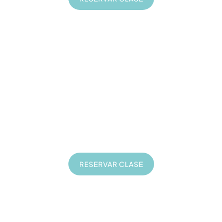
Formación Web
20
€
Clases online de 1 hora
En directo
Privadas
A tu ritmo
RESERVAR CLASE
Consultorías de Negocio