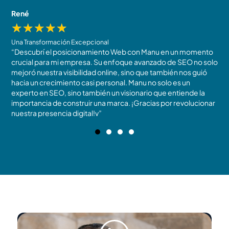
René
J
★
★
★
★
★
Una Transformación Excepcional
R
“Descubrí el posicionamiento Web con Manu en un momento
N
crucial para mi empresa. Su enfoque avanzado de SEO no solo
t
mejoró nuestra visibilidad online, sino que también nos guió
m
!
hacia un crecimiento casi personal. Manu no solo es un
c
experto en SEO, sino también un visionario que entiende la
r
importancia de construir una marca. ¡Gracias por revolucionar
b
nuestra presencia digital!v”