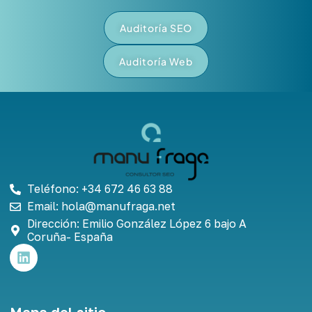
Auditoría SEO
Auditoría Web
Teléfono: +34 672 46 63 88
Email: hola@manufraga.net
Dirección: Emilio González López 6 bajo A
Coruña- España
L
i
n
k
e