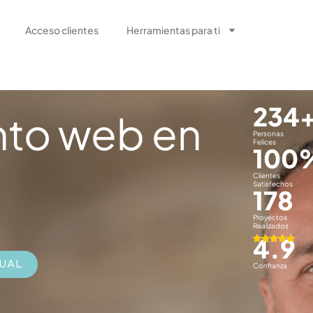
Acceso clientes
Herramientas para ti
234
nto web en
Personas
Felices
100
Clientes
Satisfechos
178
Proyectos
Realizados
4.9
TUAL
Confianza