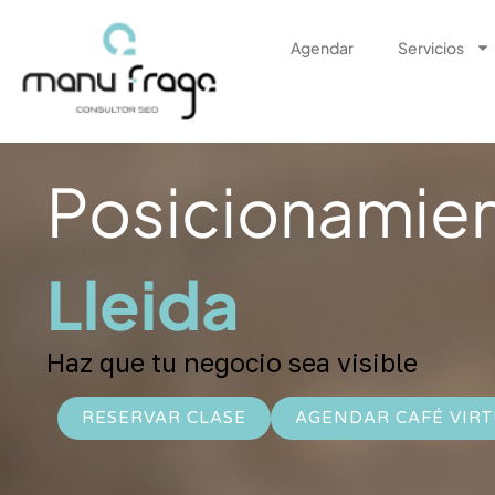
Ir
al
Agendar
Servicios
contenido
Posicionamie
Lleida
Haz que tu negocio sea visible
RESERVAR CLASE
AGENDAR CAFÉ VIR