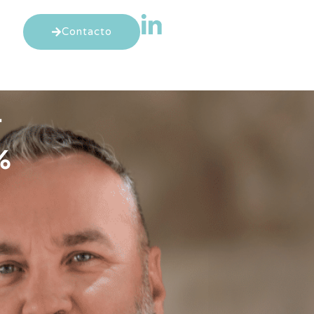
Contacto
+
%