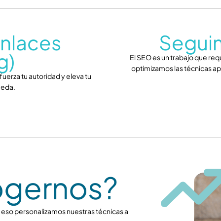
nlaces
Segui
g)
El SEO es un trabajo que req
optimizamos las técnicas ap
uerza tu autoridad y eleva tu
ueda.
ogernos?
 eso personalizamos nuestras técnicas a