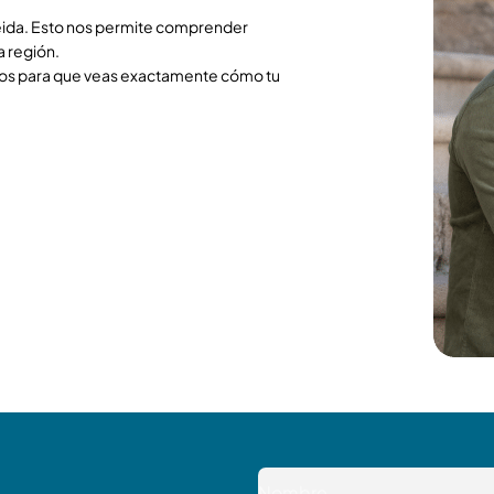
eida. Esto nos permite comprender
a región.
ros para que veas exactamente cómo tu
N