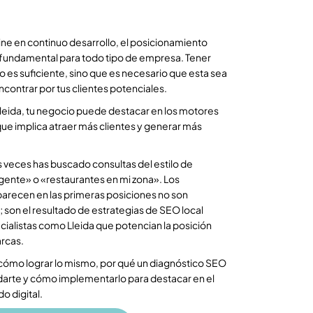
ine en continuo desarrollo, el posicionamiento
 fundamental para todo tipo de empresa. Tener
o es suficiente, sino que es necesario que esta sea
 encontrar por tus clientes potenciales.
leida, tu negocio puede destacar en los motores
ue implica atraer más clientes y generar más
 veces has buscado consultas del estilo de
gente» o «restaurantes en mi zona». Los
parecen en las primeras posiciones no son
; son el resultado de estrategias de SEO local
ialistas como Lleida que potencian la posición
arcas.
cómo lograr lo mismo, por qué un diagnóstico SEO
darte y cómo implementarlo para destacar en el
o digital.