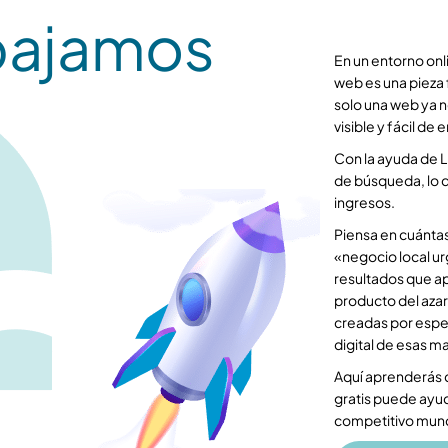
bajamos
En un entorno onl
web es una pieza
solo una web ya n
visible y fácil de
Con la ayuda de L
de búsqueda, lo q
ingresos.
Piensa en cuántas
«negocio local ur
resultados que a
producto del azar
creadas por espec
digital de esas m
Aquí aprenderás 
gratis puede ayu
competitivo mund