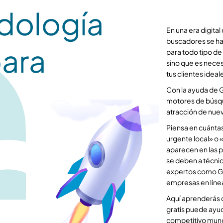
dología
En una era digita
buscadores se ha
ara
para todo tipo de
sino que es necesa
tus clientes ideal
Con la ayuda de 
motores de búsqu
atracción de nuev
Piensa en cuánta
urgente local» o 
aparecen en las p
se deben a técni
expertos como Gu
empresas en líne
Aquí aprenderás 
gratis puede ayu
competitivo mund