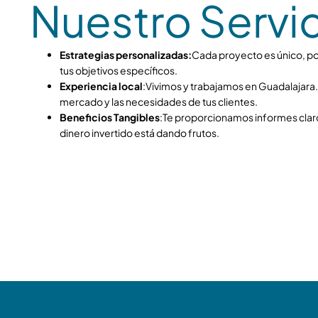
Nuestro Servi
Estrategias personalizadas:
Cada proyecto es único, po
tus objetivos específicos.
Experiencia local
:Vivimos y trabajamos en Guadalajara.
mercado y las necesidades de tus clientes.
Beneficios Tangibles
:Te proporcionamos informes cla
dinero invertido está dando frutos.