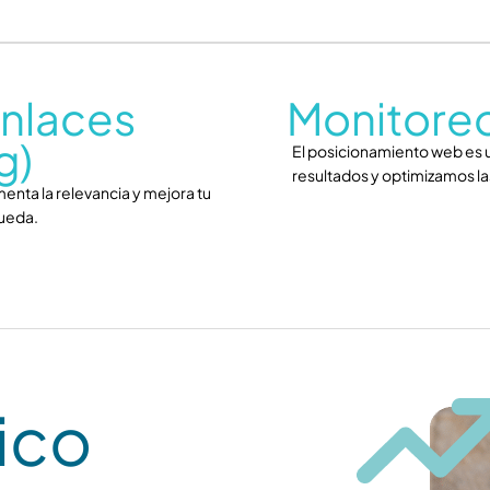
nlaces
Monitoreo
g)
El posicionamiento web es u
resultados y optimizamos la
enta la relevancia y mejora tu
queda.
ico