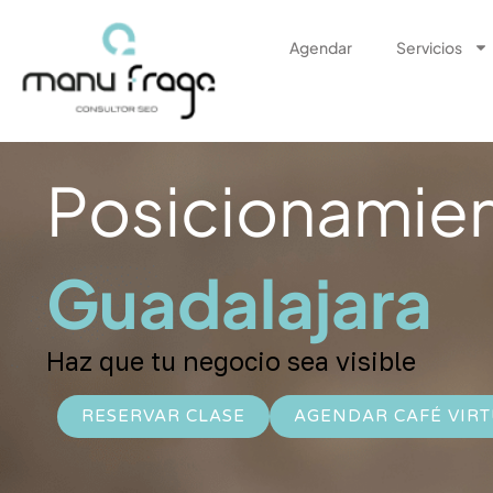
Ir
al
Agendar
Servicios
contenido
Posicionamie
Guadalajara
Haz que tu negocio sea visible
RESERVAR CLASE
AGENDAR CAFÉ VIR