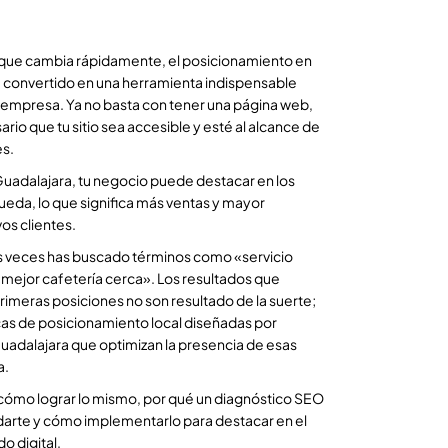
l que cambia rápidamente, el posicionamiento en
 convertido en una herramienta indispensable
 empresa. Ya no basta con tener una página web,
rio que tu sitio sea accesible y esté al alcance de
es.
Guadalajara, tu negocio puede destacar en los
eda, lo que significa más ventas y mayor
os clientes.
s veces has buscado términos como «servicio
«mejor cafetería cerca». Los resultados que
rimeras posiciones no son resultado de la suerte;
cas de posicionamiento local diseñadas por
adalajara que optimizan la presencia de esas
a.
cómo lograr lo mismo, por qué un diagnóstico SEO
darte y cómo implementarlo para destacar en el
o digital.