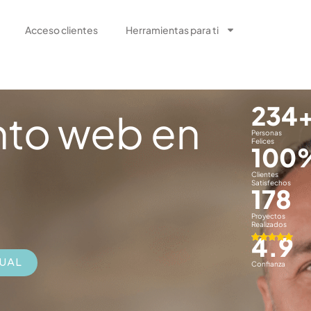
Acceso clientes
Herramientas para ti
234
nto web en
Personas
Felices
100
Clientes
Satisfechos
178
Proyectos
Realizados
4.9
TUAL
Confianza