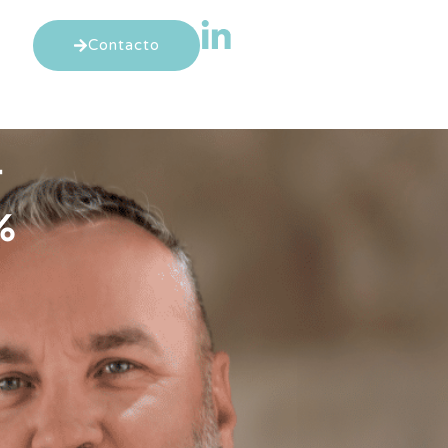
Contacto
+
%