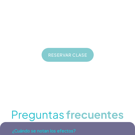
35
€
Consultoría online de 1 hora
En directo
Privadas
Sobre tu proyecto
RESERVAR CLASE
Preguntas
frecuentes
¿Cuándo se notan los efectos?