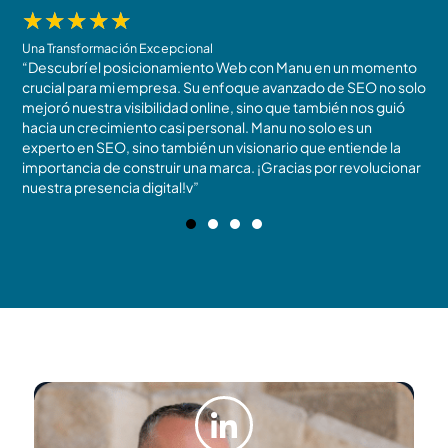
★
★
★
★
★
Una Transformación Excepcional
R
“Descubrí el posicionamiento Web con Manu en un momento
N
crucial para mi empresa. Su enfoque avanzado de SEO no solo
t
mejoró nuestra visibilidad online, sino que también nos guió
m
!
hacia un crecimiento casi personal. Manu no solo es un
c
experto en SEO, sino también un visionario que entiende la
r
importancia de construir una marca. ¡Gracias por revolucionar
b
nuestra presencia digital!v”