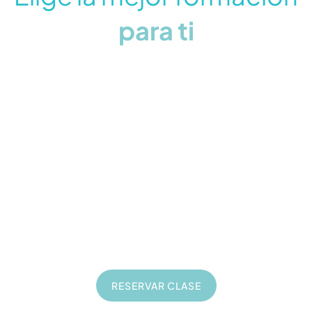
para ti
Formación seo
20
€
Clases online de 1 hora
En directo
Privadas
A tu ritmo
RESERVAR CLASE