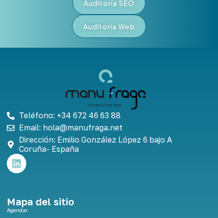
Auditoría SEO
Auditoría Web
Teléfono: +34 672 46 63 88
Email: hola@manufraga.net
Dirección: Emilio González López 6 bajo A
Coruña- España
L
i
n
k
e
Mapa del sitio
d
Agendar
i