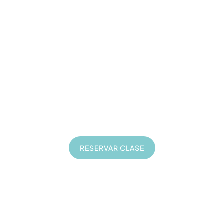
Formación Web
20
€
Clases online de 1 hora
En directo
Privadas
A tu ritmo
RESERVAR CLASE
Consultorías de Negocio