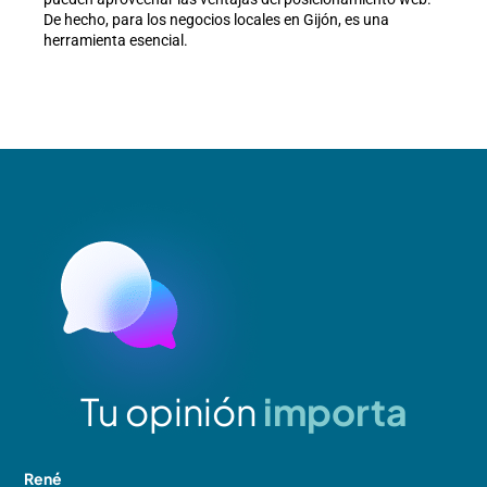
De hecho, para los negocios locales en Gijón, es una
herramienta esencial.
Tu opinión
importa
René
J