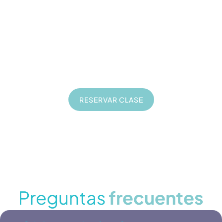
35
€
Consultoría online de 1 hora
En directo
Privadas
Sobre tu proyecto
RESERVAR CLASE
Preguntas
frecuentes