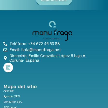
Teléfono: +34 672 46 63 88
Email: hola@manufraga.net
Dirección: Emilio González López 6 bajo A
Coruña- España
L
i
n
k
e
Mapa del sitio
d
Agendar
i
Agencia SEO
n
Consultor SEO
SEO Local