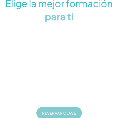
Elige la mejor formación
para ti
Formación seo
20
€
Clases online de 1 hora
En directo
Privadas
A tu ritmo
RESERVAR CLASE