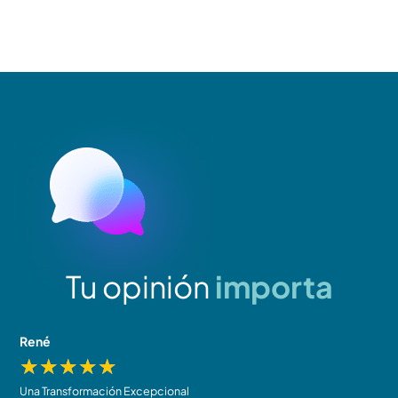
Tu opinión
importa
René
J
★
★
★
★
★
Una Transformación Excepcional
R