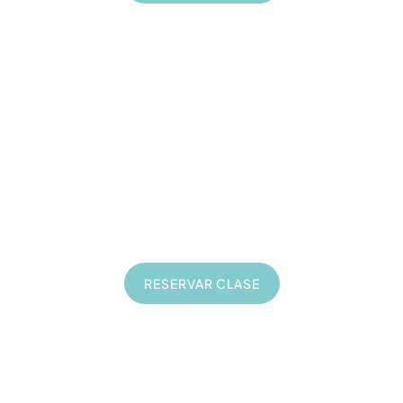
Formación Web
20
€
Clases online de 1 hora
En directo
Privadas
A tu ritmo
RESERVAR CLASE
Consultorías de Negocio