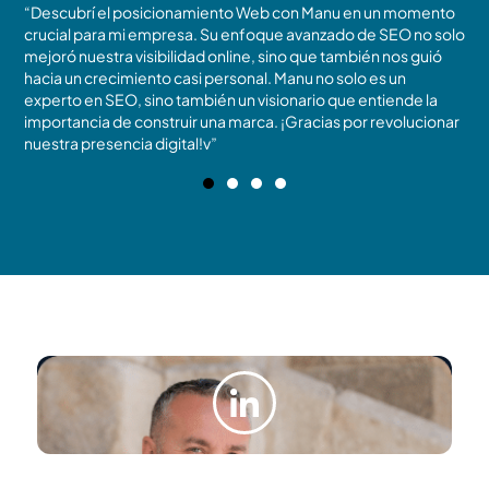
“Descubrí el posicionamiento Web con Manu en un momento
N
crucial para mi empresa. Su enfoque avanzado de SEO no solo
t
mejoró nuestra visibilidad online, sino que también nos guió
m
!
hacia un crecimiento casi personal. Manu no solo es un
c
experto en SEO, sino también un visionario que entiende la
r
importancia de construir una marca. ¡Gracias por revolucionar
b
nuestra presencia digital!v”