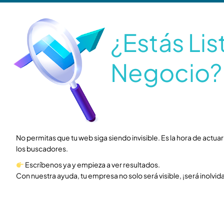
¿Estás Lis
Negocio?
No permitas que tu web siga siendo invisible. Es la hora de actua
los buscadores.
Escríbenos ya y empieza a ver resultados.
Con nuestra ayuda, tu empresa no solo será visible, ¡será inolvid