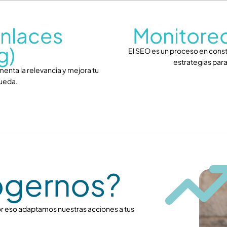
nlaces
Monitoreo
g)
El SEO es un proceso en const
estrategias para
enta la relevancia y mejora tu
queda.
ogernos?
r eso adaptamos nuestras acciones a tus