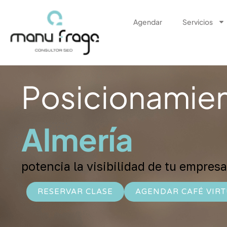
Ir
al
Agendar
Servicios
contenido
Posicionamie
Almería
potencia la visibilidad de tu empresa
RESERVAR CLASE
AGENDAR CAFÉ VIR