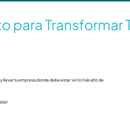
i
c
a
to para Transformar 
d
e
p
r
i
v
a
c
i
r y llevar tu empresa donde debe estar: en lo más alto de
d
a
d
able!