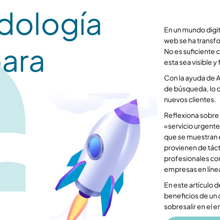
dología
En un mundo digit
web se ha transfo
ara
No es suficiente 
esta sea visible y
Con la ayuda de 
de búsqueda, lo q
nuevos clientes.
Reflexiona sobre
«servicio urgente
que se muestran e
provienen de tác
profesionales co
empresas en líne
En este artículo 
beneficios de un 
sobresalir en el 