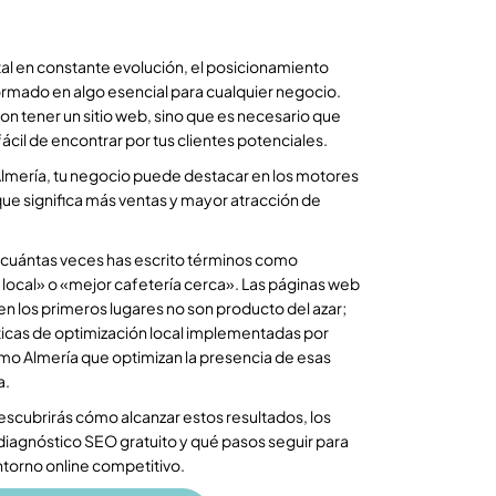
al en constante evolución, el posicionamiento
rmado en algo esencial para cualquier negocio.
con tener un sitio web, sino que es necesario que
 fácil de encontrar por tus clientes potenciales.
Almería, tu negocio puede destacar en los motores
ue significa más ventas y mayor atracción de
 cuántas veces has escrito términos como
 local» o «mejor cafetería cerca». Las páginas web
n los primeros lugares no son producto del azar;
ticas de optimización local implementadas por
mo Almería que optimizan la presencia de esas
a.
descubrirás cómo alcanzar estos resultados, los
diagnóstico SEO gratuito y qué pasos seguir para
entorno online competitivo.