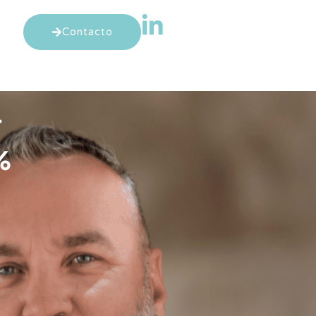
Contacto
+
%