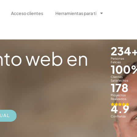
Acceso clientes
Herramientas para ti
234
nto web en
Personas
Felices
100
Clientes
Satisfechos
178
Proyectos
Realizados
4.9
TUAL
Confianza