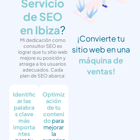
Servicio
de SEO
en Ibiza
?
¡Convierte tu
Mi dedicación como
consultor SEO es
sitio web en una
lograr que tu sitio web
mejore su posición y
máquina de
atraiga a los usuarios
ventas!
adecuados. Cada
plan de SEO abarca:
Identific
Optimiz
ar las
ación
palabra
de tu
s clave
conteni
más
do
para
importa
mejorar
ntes
la