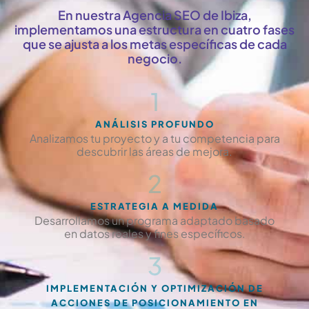
En nuestra Agencia SEO de Ibiza,
implementamos una estructura en cuatro fases
que se ajusta a los metas específicas de cada
negocio.
1
ANÁLISIS PROFUNDO
Analizamos tu proyecto y a tu competencia para
descubrir las áreas de mejora.
2
ESTRATEGIA A MEDIDA
Desarrollamos un programa adaptado basado
en datos reales y fines específicos.
3
IMPLEMENTACIÓN Y OPTIMIZACIÓN DE
ACCIONES DE POSICIONAMIENTO EN