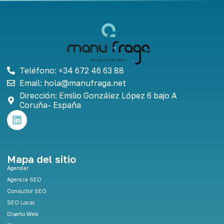
Teléfono: +34 672 46 63 88
Email: hola@manufraga.net
Dirección: Emilio González López 6 bajo A
Coruña- España
L
i
n
k
e
Mapa del sitio
d
Agendar
i
Agencia SEO
n
Consultor SEO
SEO Local
Diseño Web