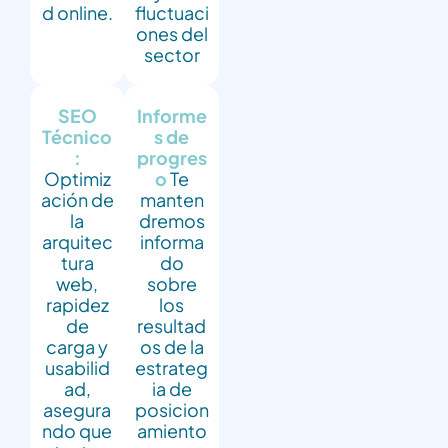
d online.
fluctuaci
ones del
sector
SEO
Informe
Técnico
s de
:
progres
Optimiz
o
Te
ación de
manten
la
dremos
arquitec
informa
tura
do
web,
sobre
rapidez
los
de
resultad
carga y
os de la
usabilid
estrateg
ad,
ia de
asegura
posicion
ndo que
amiento