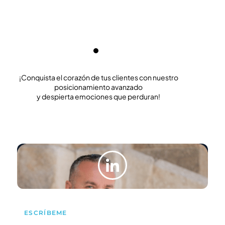
no solo es un experto en SEO, sino también un visionario
ma
que entiende la importancia de construir una marca.
aq
¡Gracias por revolucionar nuestra presencia digital!v”
im
¡Conquista el corazón de tus clientes con nuestro
posicionamiento avanzado
y despierta emociones que perduran!
ESCRÍBEME