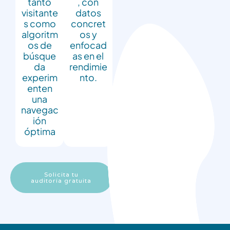
tanto
, con
visitante
datos
s como
concret
algoritm
os y
os de
enfocad
búsque
as en el
da
rendimie
experim
nto.
enten
una
navegac
ión
óptima
Solicita tu
auditoría gratuita