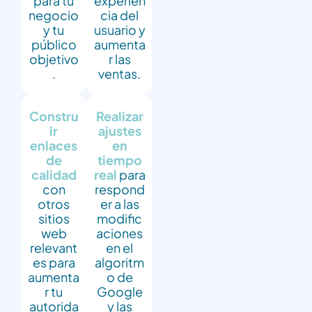
para tu
experien
negocio
cia del
y tu
usuario y
público
aumenta
objetivo
r las
.
ventas.
Constru
Realizar
ir
ajustes
enlaces
en
de
tiempo
calidad
real
para
con
respond
otros
er a las
sitios
modific
web
aciones
relevant
en el
es para
algoritm
aumenta
o de
r tu
Google
autorida
y las