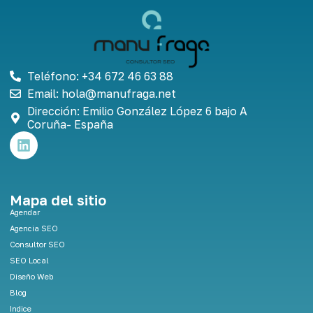
Teléfono: +34 672 46 63 88
Email: hola@manufraga.net
Dirección: Emilio González López 6 bajo A
Coruña- España
L
i
n
k
e
Mapa del sitio
d
Agendar
i
Agencia SEO
n
Consultor SEO
SEO Local
Diseño Web
Blog
Indice