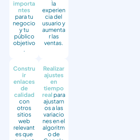
importa
la
ntes
experien
para tu
cia del
negocio
usuario y
y tu
aumenta
público
r las
objetivo
ventas.
.
Constru
Realizar
ir
ajustes
enlaces
en
de
tiempo
calidad
real
para
con
ajustarn
otros
os a las
sitios
variacio
web
nes en el
relevant
algoritm
es que
o de