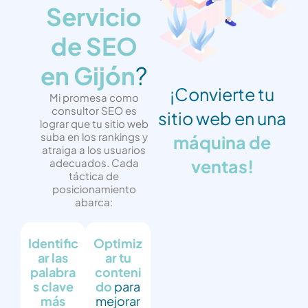
Servicio
de SEO
en Gijón
?
¡Convierte tu
Mi promesa como
consultor SEO es
sitio web en una
lograr que tu sitio web
suba en los rankings y
máquina de
atraiga a los usuarios
ventas!
adecuados. Cada
táctica de
posicionamiento
abarca:
Identific
Optimiz
ar las
ar tu
palabra
conteni
s clave
do
para
más
mejorar