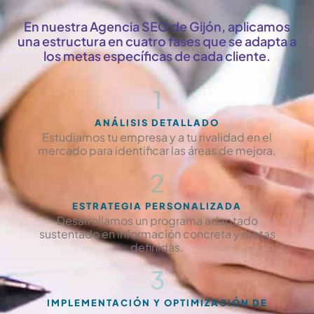
En nuestra Agencia SEO de Gijón, aplicamos
una estructura en cuatro fases que se adapta a
los metas específicas de cada cliente.
1
ANÁLISIS DETALLADO
Estudiamos tu empresa y a tu rivalidad en el
mercado para identificar las áreas de mejora.
2
ESTRATEGIA PERSONALIZADA
Desarrollamos un programa adaptado
sustentado en información concreta y metas
definidas.
3
IMPLEMENTACIÓN Y OPTIMIZACIÓN DE