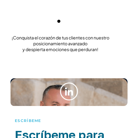
¡Gracias por revolucionar nuestra presencia digital!v”
im
¡Conquista el corazón de tus clientes con nuestro
posicionamiento avanzado
y despierta emociones que perduran!
ESCRÍBEME
Escríbeme para