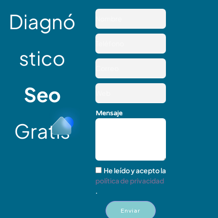
Diagnó
stico
Seo
Mensaje
Gratis
He leído y acepto la
política de privacidad
.
Enviar