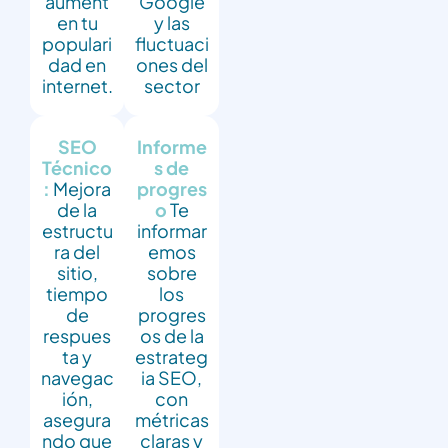
aument
Google
en tu
y las
populari
fluctuaci
dad en
ones del
internet.
sector
SEO
Informe
Técnico
s de
:
Mejora
progres
de la
o
Te
estructu
informar
ra del
emos
sitio,
sobre
tiempo
los
de
progres
respues
os de la
ta y
estrateg
navegac
ia SEO,
ión,
con
asegura
métricas
ndo que
claras y