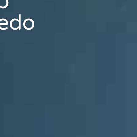
b
edo