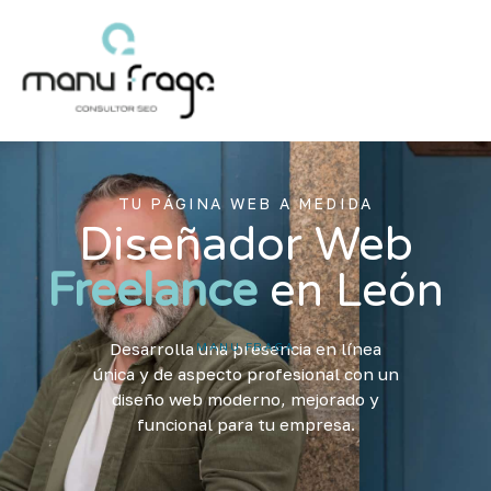
Ir
al
contenido
TU PÁGINA WEB A MEDIDA
Diseñador Web
Freelance
en León
Desarrolla una presencia en línea
MANU FRAGA
única y de aspecto profesional con un
diseño web moderno, mejorado y
funcional para tu empresa.