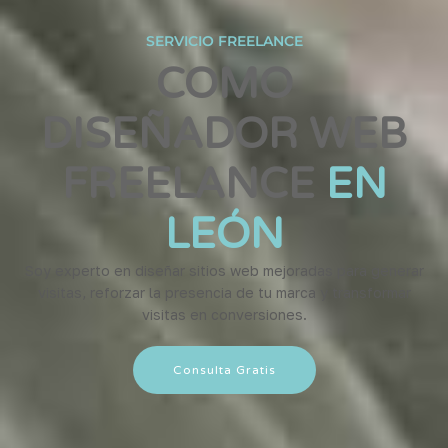
SERVICIO FREELANCE
COMO
DISEÑADOR WEB
FREELANCE
EN
LEÓN
Soy experto en diseñar sitios web mejoradas para generar
visitas, reforzar la presencia de tu marca y transformar
visitas en conversiones.
Consulta Gratis