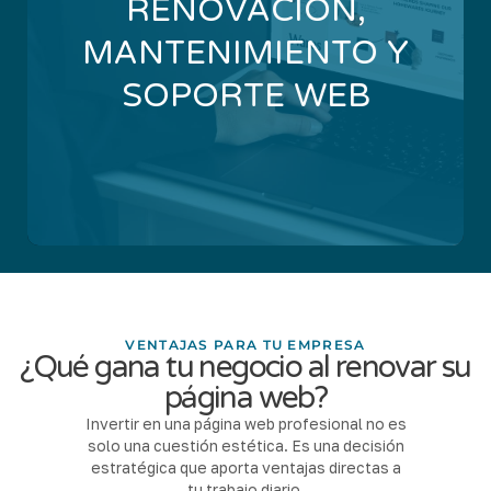
RENOVACIÓN,
Para webs antiguas o lentas que necesitan
ajustes de contenido, mejoras en la estructura,
MANTENIMIENTO Y
actualizaciones de seguridad, soporte
posterior o un simple lavado de cara.
SOPORTE WEB
REDISEÑAR MI WEB A MEDIDA
VENTAJAS PARA TU EMPRESA
¿Qué gana tu negocio al renovar su
página web?
Invertir en una página web profesional no es
solo una cuestión estética. Es una decisión
estratégica que aporta ventajas directas a
tu trabajo diario.