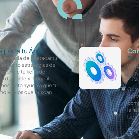
quista tu Área
Con
Por
 relevancia de destacar tu
plemento estrategias de
Word
ación de tu ficha de
const
ón de contenido local
para
ones. Esto ayuda a que tu
Com
 individuos que buscan
port
comp
la fi
luga