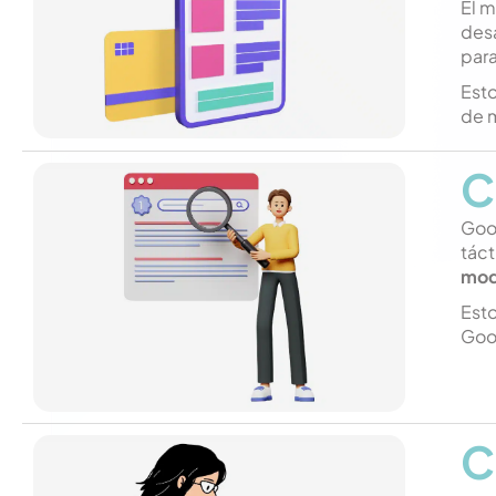
El m
des
para
Est
de 
C
Goog
tác
mod
Esto
Goog
C