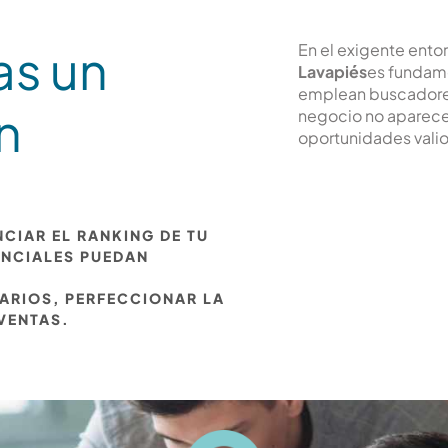
as un
En el exigente ento
Lavapiés
es fundame
emplean buscadores 
n
negocio no aparece 
oportunidades valio
CIAR EL RANKING DE TU
ENCIALES PUEDAN
UARIOS, PERFECCIONAR LA
 VENTAS.