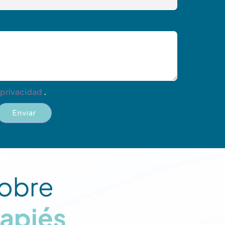
 privacidad
.
Enviar
sobre
apiés