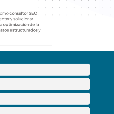
 Como
consultor SEO
ctar y solucionar
la
optimización de la
datos estructurados
y