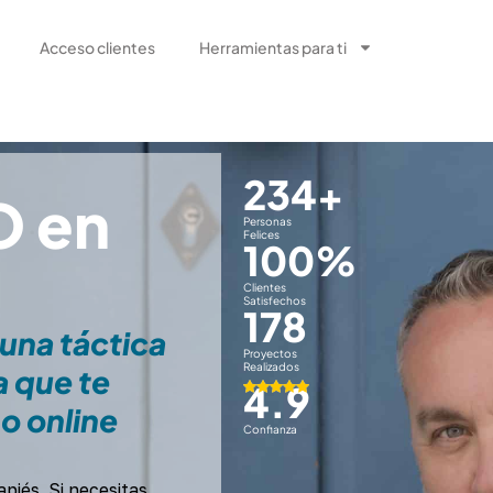
Acceso clientes
Herramientas para ti
234
+
O en
Personas
Felices
100
%
Clientes
Satisfechos
178
 una táctica
Proyectos
Realizados
a que te
4.9
no online
Confianza
piés. Si necesitas