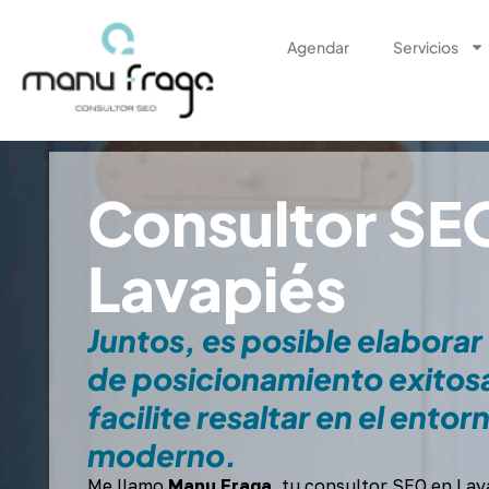
Ir
al
Agendar
Servicios
contenido
Consultor SE
Lavapiés
Juntos, es posible elaborar
de posicionamiento exitos
facilite resaltar en el entor
moderno.
Me llamo
Manu Fraga
, tu consultor SEO en Lava