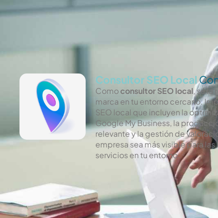
Consultor SEO Local
Con
Como
consultor SEO local
, sé la
marca en tu entorno cercano. Im
SEO local que incluyen la optimiz
Google My Business, la producci
relevante y la gestión de valoraci
empresa sea más visible para las
servicios en tu entorno.