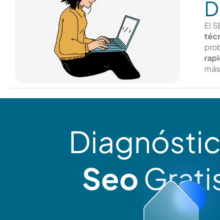
D
El 
téc
prob
rap
más
Diagnósti
Seo
Grati