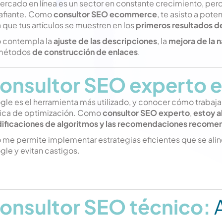
ercado en línea es un sector en constante crecimiento, pe
afiante. Como
consultor SEO ecommerce
, te asisto a pote
 que tus artículos se muestren en los
primeros resultados 
o contempla la
ajuste de las descripciones
, la
mejora de la 
métodos
de
construcción de enlaces
.
onsultor SEO experto 
le es el herramienta más utilizado, y conocer cómo trabaja 
tica de optimización. Como
consultor SEO experto
,
estoy a
ificaciones de algoritmos y las recomendaciones recome
 me permite implementar estrategias eficientes que se ali
le y evitan castigos.
onsultor SEO técnico:
A