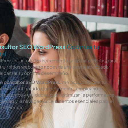
sultor SEO WordPress
Optimiza tu
tal
Press es una de las herramientas más extendidas para
ruir sitios web, pero necesita una ajuste adecuada
 alcanzar su óptimo desempeño.
o
consultor SEO WordPress
, me ocupo de que tu
al esté configurado correctamente, empleando
lementos y utilidades que optimizan la performance,
abilidad y la navegación, elementos esenciales para el
r en Google.