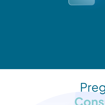
Preg
Cons