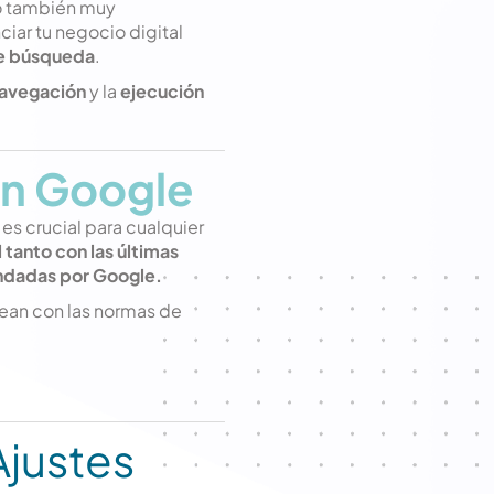
ro también muy
nciar tu negocio digital
de búsqueda
.
navegación
y la
ejecución
en Google
es crucial para cualquier
l tanto con las últimas
ndadas por Google.
nean con las normas de
justes