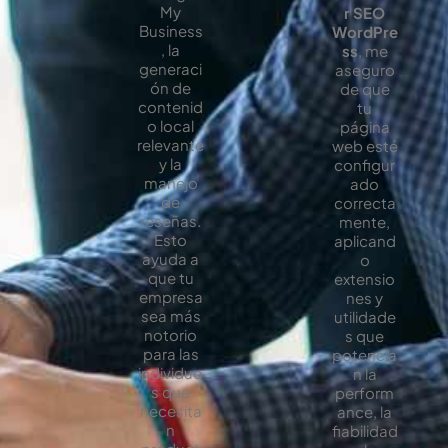
My
r SEO
Business
WordPre
, la
ss
, me
generaci
aseguro
ón de
de que
contenid
tu
o local
página
relevante
web esté
y la
configur
manejo
ado
de
correcta
reseñas.
mente,
Esto
aplicand
ayuda a
o
que tu
extensio
empresa
nes y
sea más
utilidade
notorio
s que
para las
potencia
individuo
n la
s que
perform
necesita
ance, la
n
fiabilidad