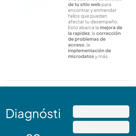
de tu sitio web
para
encontrar y enmendar
fallos que puedan
afectar tu desempeño.
Esto abarca la
mejora de
la rapidez
, la
corrección
de problemas de
acceso
, la
implementación de
microdatos
y más.
Diagnósti
N
o
m
T
b
e
co
r