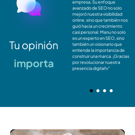
demostrado ser invaluable.
empresa. Su enfoque
He experimentado un buen
avanzado de SEO no solo
retorno de inversión en
mejoró nuestra visibilidad
términos de visibilidad y
online, sino que también nos
tráfico. ¡Si buscas resultados
guió hacia un crecimiento
tangibles, Manu es la
casi personal. Manu no solo
elección acertada!
es un experto en SEO, sino
Tu opinión
también un visionario que
entiende la importancia de
construir una marca. ¡Gracias
importa
por revolucionar nuestra
presencia digital!v”