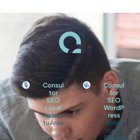
Consul
Consul
tor
tor
SEO
SEO
Local
WordP
Abarca
ress
tu Área
Poten
cia tu
Como
consulto
Página