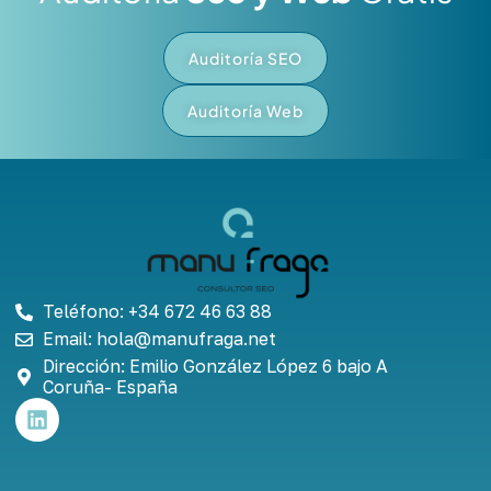
Auditoría SEO
Auditoría Web
Teléfono: +34 672 46 63 88
Email: hola@manufraga.net
Dirección: Emilio González López 6 bajo A
Coruña- España
L
i
n
k