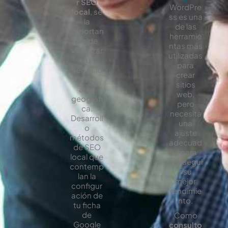
r SEO
WordPre
local
, sé
ss es una
la
de las
importan
herramie
cia de
ntas más
visibilizar
utilizadas
tu
para
negocio
crear
en tu
sitios
área
web,
geográfi
pero
ca.
necesita
Desarroll
una
o
ajuste
métodos
adecuad
de SEO
a para
local que
consegui
contemp
r su
lan la
mejor
configur
rendimie
ación de
nto.
tu ficha
de
Como
Google
consulto