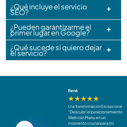
¿Qué incluye el servicio
SEO?
¿Pueden garantizarme el
primer lugar en Google?
¿Qué sucede si quiero dejar
el servicio?
Elena
René
★
★
★
★
★
★
★
★
★
★
Un Retorno de Inversión Increíble
Una Transformación Excepcional
Mi inversión en
“Descubrí el posicionamiento
Posicionamiento Web
Web con Manu en un
Avanzado con Manu Fraga ha
momento crucial para mi