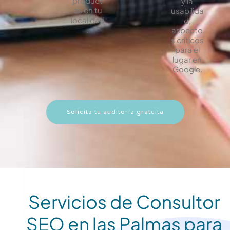
product
y la
os en tu
usabilida
localidad
d,
.
aspecto
s críticos
para el
lugar en
Google.
Solicita tu auditoría gratuita
Servicios de Consultor
SEO en las Palmas para