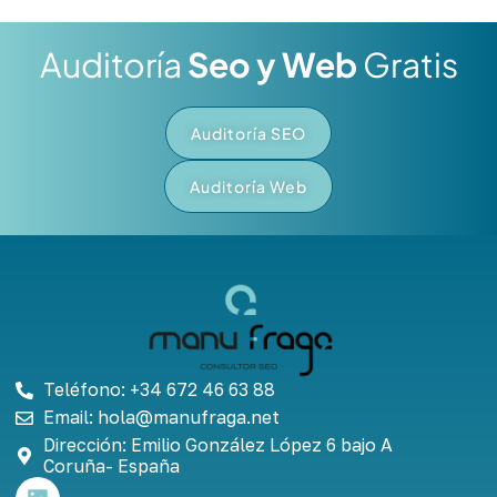
Auditoría
Seo y Web
Gratis
Auditoría SEO
Auditoría Web
Teléfono: +34 672 46 63 88
Email: hola@manufraga.net
Dirección: Emilio González López 6 bajo A
Coruña- España
L