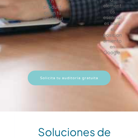
n
element
product
os
os en tu
esencial
localidad
es para
.
el
posicion
amiento
en
Google.
Solicita tu auditoría gratuita
Soluciones de