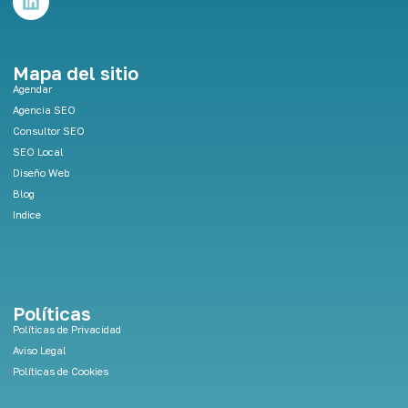
i
n
k
e
Mapa del sitio
d
Agendar
i
Agencia SEO
n
Consultor SEO
SEO Local
Diseño Web
Blog
Indice
Políticas
Políticas de Privacidad
Aviso Legal
Políticas de Cookies