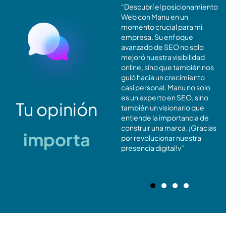
Mi inversión en
“Descubrí el posicionamiento
Posicionamiento Web
Web con Manu en un
Avanzado con Manu Fraga ha
momento crucial para mi
demostrado ser invaluable.
empresa. Su enfoque
He experimentado un buen
avanzado de SEO no solo
retorno de inversión en
mejoró nuestra visibilidad
términos de visibilidad y
online, sino que también nos
tráfico. ¡Si buscas resultados
guió hacia un crecimiento
tangibles, Manu es la
casi personal. Manu no solo
elección acertada!
es un experto en SEO, sino
Tu opinión
también un visionario que
entiende la importancia de
construir una marca. ¡Gracias
importa
por revolucionar nuestra
presencia digital!v”