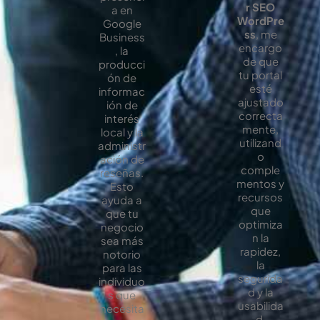
r SEO
a en
WordPre
Google
ss
, me
Business
encargo
, la
de que
producci
tu portal
ón de
esté
informac
ajustado
ión de
correcta
interés
mente,
local y la
utilizand
administr
o
ación de
comple
reseñas.
mentos y
Esto
recursos
ayuda a
que
que tu
optimiza
negocio
n la
sea más
rapidez,
notorio
la
para las
segurida
individuo
d y la
s que
usabilida
necesita
d,