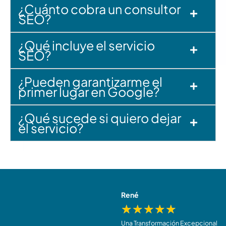
¿Cuánto cobra un consultor
SEO?
¿Qué incluye el servicio
SEO?
¿Pueden garantizarme el
primer lugar en Google?
¿Qué sucede si quiero dejar
el servicio?
Elena
René
★
★
★
★
★
★
★
★
★
★
Un Retorno de Inversión Increíble
Una Transformación Excepcional