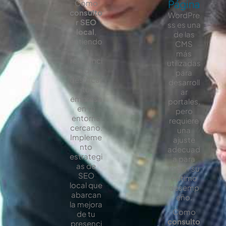
Página
Como
consulto
WordPre
r SEO
ss es una
local
,
de las
entiendo
CMS
la
más
relevanci
utilizadas
a de
para
destacar
desarroll
tu
ar
empresa
portales,
en tu
pero
entorno
requiere
cercano.
una
Impleme
ajuste
nto
adecuad
estrategi
a para
as de
lograr su
SEO
óptimo
local que
desemp
abarcan
eño.
la mejora
Como
de tu
consulto
presenci