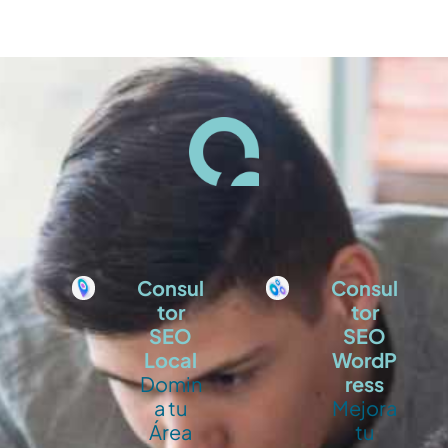
Consul
Consul
tor
tor
SEO
SEO
Local
WordP
Domin
ress
a tu
Mejora
Área
tu