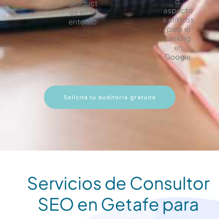
d,
product
aspecto
os en tu
s críticos
entorno.
para el
ranking
en
Google.
Solicita tu auditoría gratuita
Servicios de Consultor
SEO en Getafe para