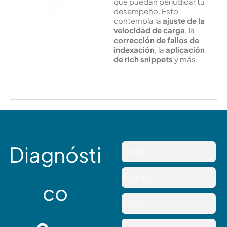
que puedan perjudicar tu
desempeño. Esto
contempla la
ajuste de la
velocidad de carga
, la
corrección de fallos de
indexación
, la
aplicación
de rich snippets
y más.
Diagnósti
N
o
m
T
b
e
co
r
l
C
e
e
o
f
r
W
o