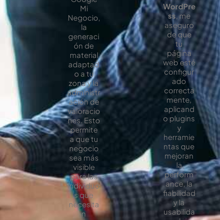
WordPre
Mi
ss
, me
Negocio,
aseguro
la
de que
generaci
tu
ón de
página
material
web esté
adaptad
configur
o a tu
ado
zona y la
correcta
administr
mente,
ación de
aplicand
valoracio
o plugins
nes. Esto
y
permite
herramie
a que tu
ntas que
negocio
mejoran
sea más
la
visible
perform
para las
ance, la
individuo
fiabilidad
s que
y la
necesita
usabilida
n