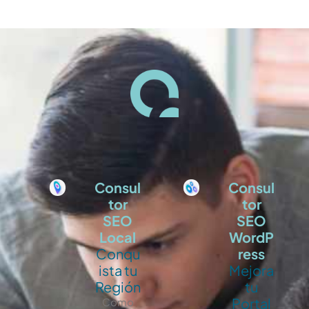
Consul
Consul
tor
tor
SEO
SEO
Local
WordP
Conqu
ress
ista tu
Mejora
Región
tu
Portal
Como