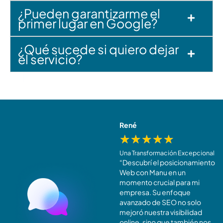
¿Pueden garantizarme el
primer lugar en Google?
¿Qué sucede si quiero dejar
el servicio?
Elena
René
★
★
★
★
★
★
★
★
★
★
Un Retorno de Inversión Increíble
Una Transformación Excepcional
Mi inversión en
“Descubrí el posicionamiento
Posicionamiento Web
Web con Manu en un
Avanzado con Manu Fraga ha
momento crucial para mi
demostrado ser invaluable.
empresa. Su enfoque
He experimentado un buen
avanzado de SEO no solo
retorno de inversión en
mejoró nuestra visibilidad
términos de visibilidad y
online, sino que también nos