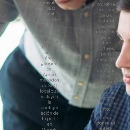
consulto
WordPre
r SEO
ss es una
local
,
de las
entiendo
platafor
la
mas más
necesida
utilizadas
d de
para
visibilizar
crear
tu marca
portales,
en tu
pero
área
necesita
geográfi
una
ca.
configur
Aplico
ación
métodos
adecuad
de SEO
a para
local que
alcanzar
incluyen
su mejor
la
rendimie
configur
nto.
ación de
Como
tu perfil
consulto
en
r SEO
Google