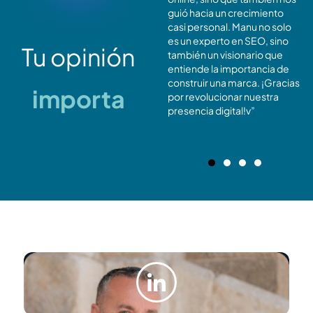
tráfico. ¡Si buscas resultados
guió hacia un crecimiento
tangibles, Manu es la
casi personal. Manu no solo
elección acertada!
es un experto en SEO, sino
Tu opinión
también un visionario que
entiende la importancia de
construir una marca. ¡Gracias
importa
por revolucionar nuestra
presencia digital!v”