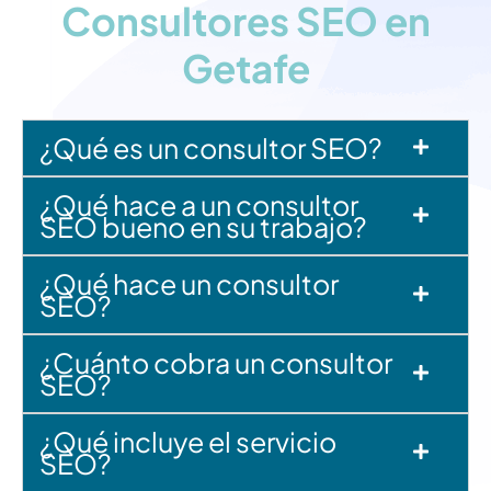
Consultores SEO en
a
c
Getafe
i
d
a
d
¿Qué es un consultor SEO?
¿Qué hace a un consultor
SEO bueno en su trabajo?
¿Qué hace un consultor
SEO?
¿Cuánto cobra un consultor
SEO?
¿Qué incluye el servicio
SEO?