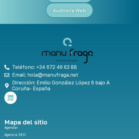
Auditoría Web
Teléfono: +34 672 46 63 88
Email: hola@manufraga.net
Dirección: Emilio González López 6 bajo A
Coruña- España
L
i
n
k
e
Mapa del sitio
d
Agendar
i
Agencia SEO
n