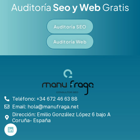
Auditoría
Seo y Web
Gratis
Auditoría SEO
Auditoría Web
Teléfono: +34 672 46 63 88
Email: hola@manufraga.net
Dirección: Emilio González López 6 bajo A
Coruña- España
L
i
n