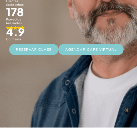
Clientes
Satisfechos
178
Proyectos
Realizados
4.9
Confianza
RESERVAR CLASE
AGENDAR CAFÉ VIRTUAL