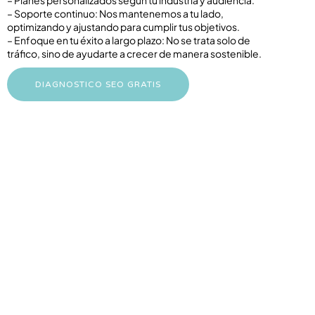
– Soporte continuo: Nos mantenemos a tu lado,
optimizando y ajustando para cumplir tus objetivos.
– Enfoque en tu éxito a largo plazo: No se trata solo de
tráfico, sino de ayudarte a crecer de manera sostenible.
DIAGNOSTICO SEO GRATIS
01
Atrae más tráfico
local
Tener un posicionamiento destacado en motores
de búsqueda
facilita que los usuarios locales interesados te