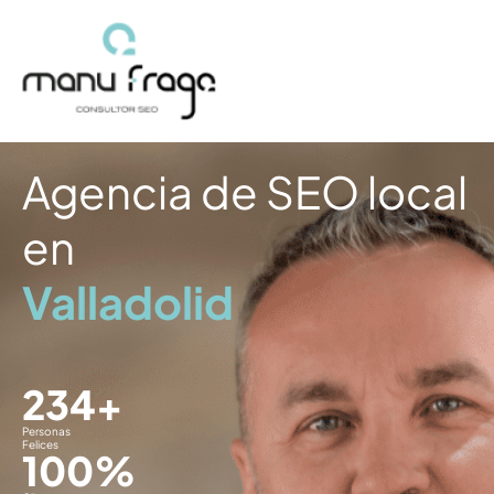
Ir
al
contenido
Agencia de SEO local
en
Valladolid
234
+
Personas
Felices
100
%