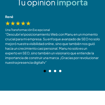
Tu opinión
importa
René
J
★
★
★
★
★
Una Transformación Excepcional
R
“Descubrí el posicionamiento Web con Manu en un momento
N
crucial para mi empresa. Su enfoque avanzado de SEO no solo
t
mejoró nuestra visibilidad online, sino que también nos guió
m
!
hacia un crecimiento casi personal. Manu no solo es un
c
experto en SEO, sino también un visionario que entiende la
r
importancia de construir una marca. ¡Gracias por revolucionar
b
nuestra presencia digital!v”