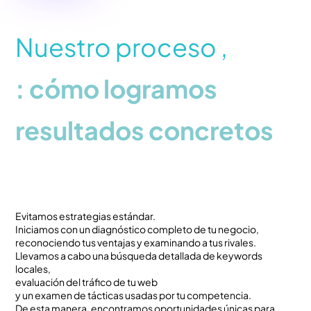
c
i
d
Nuestro proceso ,
a
d
: cómo logramos
resultados concretos
Evitamos estrategias estándar.
Iniciamos con un diagnóstico completo de tu negocio,
reconociendo tus ventajas y examinando a tus rivales.
Llevamos a cabo una búsqueda detallada de keywords
locales,
evaluación del tráfico de tu web
y un examen de tácticas usadas por tu competencia.
De esta manera, encontramos oportunidades únicas para