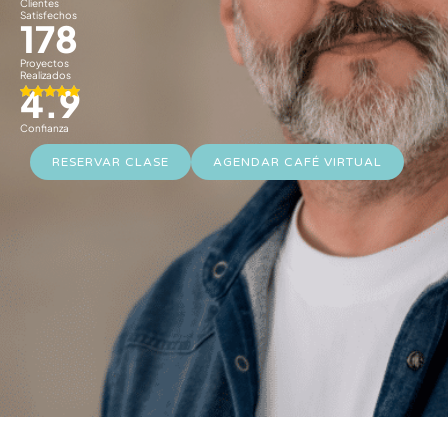
Clientes
Satisfechos
178
Proyectos
Realizados
4.9
Confianza
RESERVAR CLASE
AGENDAR CAFÉ VIRTUAL