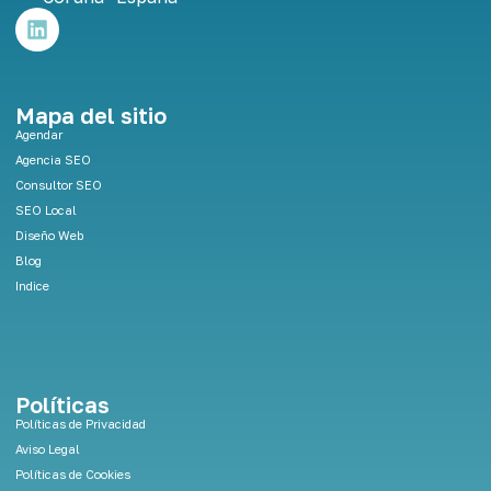
L
i
n
k
e
Mapa del sitio
d
Agendar
i
Agencia SEO
n
Consultor SEO
SEO Local
Diseño Web
Blog
Indice
Políticas
Políticas de Privacidad
Aviso Legal
Políticas de Cookies