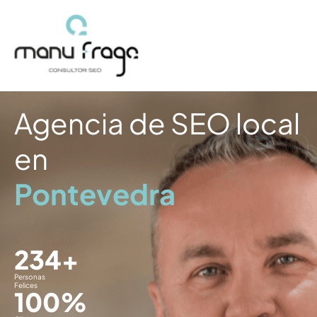
Ir
al
contenido
Agencia de SEO local
en
Pontevedra
234
+
Personas
Felices
100
%