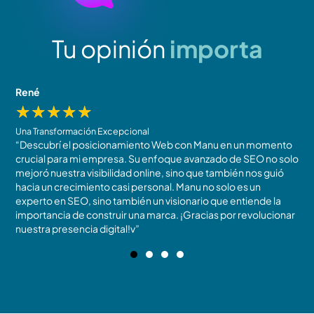
Tu opinión
importa
René
J
★
★
★
★
★
Una Transformación Excepcional
R
“Descubrí el posicionamiento Web con Manu en un momento
N
crucial para mi empresa. Su enfoque avanzado de SEO no solo
t
mejoró nuestra visibilidad online, sino que también nos guió
m
!
hacia un crecimiento casi personal. Manu no solo es un
c
experto en SEO, sino también un visionario que entiende la
r
importancia de construir una marca. ¡Gracias por revolucionar
b
nuestra presencia digital!v”