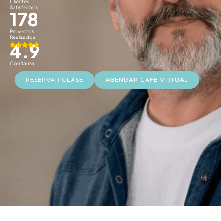
Clientes
Satisfechos
178
Proyectos
Realizados
4.9
Confianza
RESERVAR CLASE
AGENDAR CAFÉ VIRTUAL