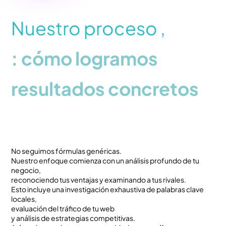
i
d
Nuestro proceso ,
a
d
: cómo logramos
resultados concretos
No seguimos fórmulas genéricas.
Nuestro enfoque comienza con un análisis profundo de tu
negocio,
reconociendo tus ventajas y examinando a tus rivales.
Esto incluye una investigación exhaustiva de palabras clave
locales,
evaluación del tráfico de tu web
y análisis de estrategias competitivas.