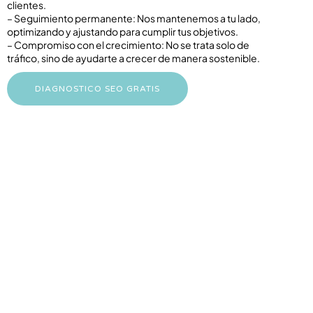
clientes.
– Seguimiento permanente: Nos mantenemos a tu lado,
optimizando y ajustando para cumplir tus objetivos.
– Compromiso con el crecimiento: No se trata solo de
tráfico, sino de ayudarte a crecer de manera sostenible.
DIAGNOSTICO SEO GRATIS
01
Atrae más tráfico
local
Lograr una alta visibilidad en buscadores
facilita que los usuarios locales interesados te
encuentren con facilidad.