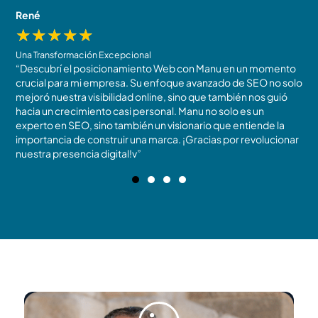
René
J
★
★
★
★
★
Una Transformación Excepcional
R
“Descubrí el posicionamiento Web con Manu en un momento
N
crucial para mi empresa. Su enfoque avanzado de SEO no solo
t
mejoró nuestra visibilidad online, sino que también nos guió
m
!
hacia un crecimiento casi personal. Manu no solo es un
c
experto en SEO, sino también un visionario que entiende la
r
importancia de construir una marca. ¡Gracias por revolucionar
b
nuestra presencia digital!v”