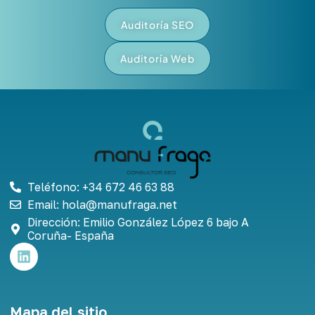
Auditoría SEO
Auditoría Web
Teléfono: +34 672 46 63 88
Email: hola@manufraga.net
Dirección: Emilio González López 6 bajo A
Coruña- España
L
i
n
k
e
Mapa del sitio