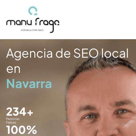
Ir
al
contenido
Agencia de SEO local
en
Navarra
234
+
Personas
Felices
100
%